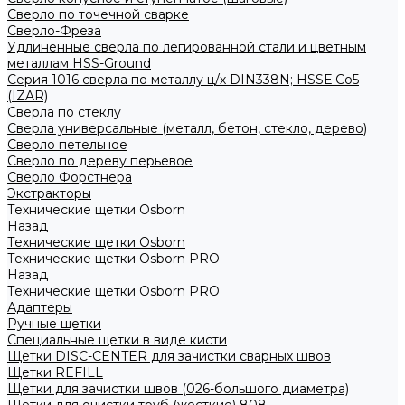
Сверло по точечной сварке
Сверло-Фреза
Удлиненные сверла по легированной стали и цветным
металлам HSS-Ground
Серия 1016 сверла по металлу ц/х DIN338N; HSSЕ Со5
(IZAR)
Сверла по стеклу
Сверла универсальные (металл, бетон, стекло, дерево)
Сверло петельное
Сверло по дереву перьевое
Сверло Форстнера
Экстракторы
Технические щетки Osborn
Назад
Технические щетки Osborn
Технические щетки Osborn PRO
Назад
Технические щетки Osborn PRO
Адаптеры
Ручные щетки
Специальные щетки в виде кисти
Щетки DISC-CENTER для зачистки сварных швов
Щетки REFILL
Щетки для зачистки швов (026-большого диаметра)