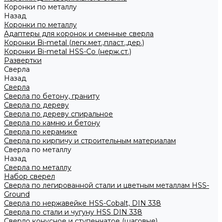
Коронки по металлу
Назад
Коронки по металлу
Адаптеры для коронок и сменные сверла
Коронки Bi-metal (легк.мет.,пласт.,дер.)
Коронки Bi-metal HSS-Co (нерж.ст.)
Развертки
Сверла
Назад
Сверла
Сверла по бетону, граниту
Сверла по дереву
Сверла по дереву спиральное
Сверла по камню и бетону
Сверла по керамике
Сверла по кирпичу и строительным материалам
Сверла по металлу
Назад
Сверла по металлу
Набор сверел
Сверла по легированной стали и цветным металлам HSS-
Ground
Сверла по нержавейке HSS-Cobalt, DIN 338
Сверла по стали и чугуну HSS DIN 338
Сверло конусное и ступенчатое (шаговые)