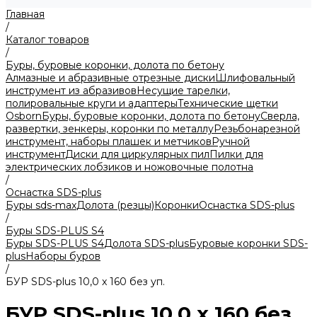
Главная
/
Каталог товаров
/
Буры, буровые коронки, долота по бетону
Алмазные и абразивные отрезные диски
Шлифовальный
инструмент из абразивов
Несущие тарелки,
полировальные круги и адаптеры
Технические щетки
Osborn
Буры, буровые коронки, долота по бетону
Сверла,
развертки, зенкеры, коронки по металлу
Резьбонарезной
инструмент, наборы плашек и метчиков
Ручной
инструмент
Диски для циркулярных пил
Пилки для
электрических лобзиков и ножовочные полотна
/
Оснастка SDS-plus
Буры sds-max
Долота (резцы)
Коронки
Оснастка SDS-plus
/
Буры SDS-PLUS S4
Буры SDS-PLUS S4
Долота SDS-plus
Буровые коронки SDS-
plus
Наборы буров
/
БУP SDS-plus 10,0 x 160 без уп.
БУP SDS-plus 10,0 x 160 без