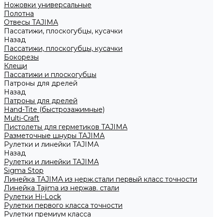
Ножовки универсальные
Полотна
Отвесы TAJIMA
Пассатижи, плоскогубцы, кусачки
Назад
Пассатижи, плоскогубцы, кусачки
Бокорезы
Клещи
Пассатижи и плоскогубцы
Патроны для дрелей
Назад
Патроны для дрелей
Hand-Tite (быстрозажимные)
Multi-Craft
Пистолеты для герметиков TAJIMA
Разметочные шнуры TAJIMA
Рулетки и линейки TAJIMA
Назад
Рулетки и линейки TAJIMA
Sigma Stop
Линейка TAJIMA из нерж.стали первый класс точности
Линейка Tajima из нержав. стали
Рулетки Hi-Lock
Рулетки первого класса точности
Рулетки премиум класса