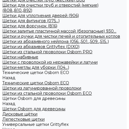
Щетки для очистки труб (жесткие) 808
Щетки для очистки труб и отверстий (мягкие)
(808.,810.,892)
Щетки для уплотнения дверей (906)
Щетки для фитингов (075...)
Щетки для форсунок (816)
Щетки залитые пластичной массой (безопасные) 930...
Щетки и ручки для чистки печей и отопительных котлов
Щетки из абразивного нейлона (056..,501..,509..,515..)
Щетки из абразивов Grittyflex (DIXO)
Щетки из стальной проволоки Osborn PRO
Щетки набивные
Щетки с проволокой из нержавейки и латуни
Щетки-метлы для уборки (104...)
Технические щетки Osborn ЕСО
Назад
Технические щетки Osborn ЕСО
Щетки из латунированной проволоки
Щетки из стальной проволоки Osborn ECO
Щетки Osborn для древесины
Назад
Щетки Osborn для древесины
Дисковые щётки
Лепестковые щетки
Универсальные щетки Grittyflex