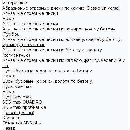
материалам
Абразивные отрезные диски по камню, Classic Universal
Алмазные отрезные диски
Назад
Алмазные отрезные диски
Алмазные отрезные диски по армированному бетону
(Турбо).
Алмазные отрезные диски по асфальту, свежему бетону,
мрамору (сегментые)
Алмазные отрезные диски по бетону и граниту
(сегментные)
Алмазные отрезные диски по кафелю, фаянсу, черепице и
т.п.
Буры, буровые коронки, долота по бетону
Назад
Буры, буровые коронки, долота по бетону
Буры sds-max
Назад
Буры sds-max
SDS-max QUADRO
SDS-max пробивные
Долота (резцы)
Коронки
Оснастка SDS-plus
Назад