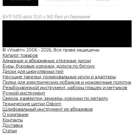
БУP SDS-plus 10,0 x 160 без уп.Германия
Нужна консультация?
Подробно расскажем о наших услугах, видах работ и
типовых проектах, рассчитаем стоимость и подготовим
индивидуальное предложение!
Задать вопрос
© «Visalm» 2006 - 2026, Все права защищены
Каталог товаров
Алмазные и абразивные отрезные диски
Буры, буровые коронки, долота по бетону
Диски для циркулярных пил
Несущие тарелки, полировальные круги и адаптеры
Пилки для электрических лобзиков и ножовочные полотна
Резьбонарезной инструмент, наборы плашек и метчиков
Ручной инструмент
Сверла, развертки, зенкеры, коронки по металлу
Технические щетки Osborn
Шлифовальный инструмент из абразивов
О компании
Контакты
Доставка
Статьи