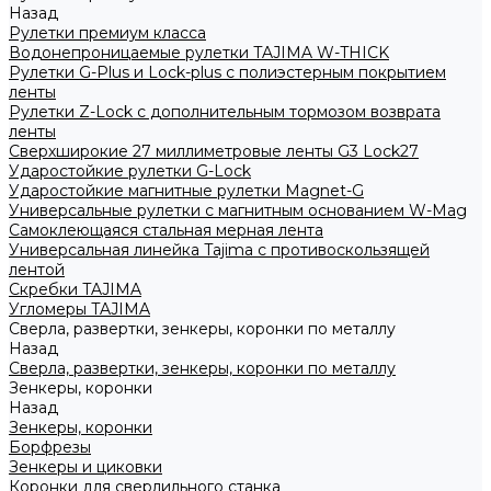
Назад
Рулетки премиум класса
Водонепроницаемые рулетки TAJIMA W-THICK
Рулетки G-Plus и Lock-plus с полиэстерным покрытием
ленты
Рулетки Z-Lock с дополнительным тормозом возврата
ленты
Сверхширокие 27 миллиметровые ленты G3 Lock27
Ударостойкие рулетки G-Lock
Ударостойкие магнитные рулетки Magnet-G
Универсальные рулетки с магнитным основанием W-Mag
Самоклеющаяся стальная мерная лента
Универсальная линейка Tajima с противоскользящей
лентой
Скребки TAJIMA
Угломеры TAJIMA
Сверла, развертки, зенкеры, коронки по металлу
Назад
Сверла, развертки, зенкеры, коронки по металлу
Зенкеры, коронки
Назад
Зенкеры, коронки
Борфрезы
Зенкеры и циковки
Коронки для сверлильного станка