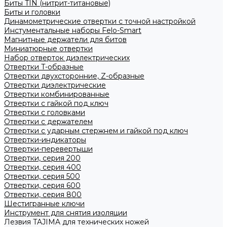
Биты TIN (нитрит-титановые)
Биты и головки
Динамометрические отвертки с точной настройкой
Инстументальные наборы Felo-Smart
Магнитные держатели для битов
Миниатюрные отвертки
Набор отверток диэлектрических
Отвертки T-образные
Отвертки двухсторонние, Z-образные
Отвертки диэлектрические
Отвертки комбинированные
Отвертки с гайкой под ключ
Отвертки с головками
Отвертки с держателем
Отвертки с ударным стержнем и гайкой под ключ
Отвертки-индикаторы
Отвертки-перевертыши
Отвертки, серия 200
Отвертки, серия 400
Отвертки, серия 500
Отвертки, серия 600
Отвертки, серия 800
Шестигранные ключи
Инструмент для снятия изоляции
Лезвия TAJIMA для технических ножей