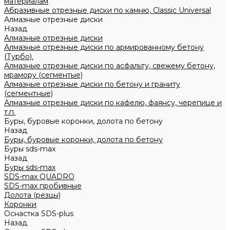
материалам
Абразивные отрезные диски по камню, Classic Universal
Алмазные отрезные диски
Назад
Алмазные отрезные диски
Алмазные отрезные диски по армированному бетону
(Турбо).
Алмазные отрезные диски по асфальту, свежему бетону,
мрамору (сегментые)
Алмазные отрезные диски по бетону и граниту
(сегментные)
Алмазные отрезные диски по кафелю, фаянсу, черепице и
т.п.
Буры, буровые коронки, долота по бетону
Назад
Буры, буровые коронки, долота по бетону
Буры sds-max
Назад
Буры sds-max
SDS-max QUADRO
SDS-max пробивные
Долота (резцы)
Коронки
Оснастка SDS-plus
Назад