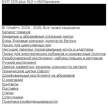
БУP SDS-plus 16,0 x 450Германия
Нужна консультация?
Подробно расскажем о наших услугах, видах работ и
типовых проектах, рассчитаем стоимость и подготовим
индивидуальное предложение!
Задать вопрос
© «Visalm» 2006 - 2026, Все права защищены
Каталог товаров
Алмазные и абразивные отрезные диски
Буры, буровые коронки, долота по бетону
Диски для циркулярных пил
Несущие тарелки, полировальные круги и адаптеры
Пилки для электрических лобзиков и ножовочные полотна
Резьбонарезной инструмент, наборы плашек и метчиков
Ручной инструмент
Сверла, развертки, зенкеры, коронки по металлу
Технические щетки Osborn
Шлифовальный инструмент из абразивов
О компании
Контакты
Доставка
Статьи
Сотрудники
Политика конфиденциальности