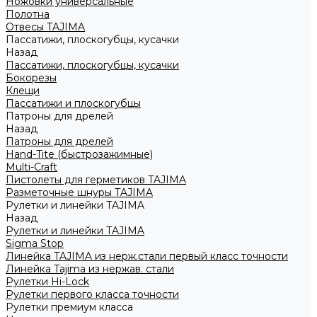
Ножовки универсальные
Полотна
Отвесы TAJIMA
Пассатижи, плоскогубцы, кусачки
Назад
Пассатижи, плоскогубцы, кусачки
Бокорезы
Клещи
Пассатижи и плоскогубцы
Патроны для дрелей
Назад
Патроны для дрелей
Hand-Tite (быстрозажимные)
Multi-Craft
Пистолеты для герметиков TAJIMA
Разметочные шнуры TAJIMA
Рулетки и линейки TAJIMA
Назад
Рулетки и линейки TAJIMA
Sigma Stop
Линейка TAJIMA из нерж.стали первый класс точности
Линейка Tajima из нержав. стали
Рулетки Hi-Lock
Рулетки первого класса точности
Рулетки премиум класса