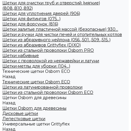
Щетки для очистки труб и отверстий (мягкие)
(808.,810.,892)
Щетки для уплотнения дверей (906)
Щетки для фитингов (075...)
Щетки для форсунок (816)
Щетки залитые пластичной массой (безопасные) 930...
Щетки и ручки для чистки печей и отопительных котлов
Щетки из абразивного нейлона (056..,501..,509..,515..)
Щетки из абразивов Grittyflex (DIXO)
Щетки из стальной проволоки Osborn PRO
Щетки набивные
Щетки с проволокой из нержавейки и латуни
Щетки-метлы для уборки (104...)
Технические щетки Osborn ЕСО
Назад
Технические щетки Osborn ЕСО
Щетки из латунированной проволоки
Щетки из стальной проволоки Osborn ECO
Щетки Osborn для древесины
Назад
Щетки Osborn для древесины
Дисковые щётки
Лепестковые щетки
Универсальные щетки Grittyflex
Назад