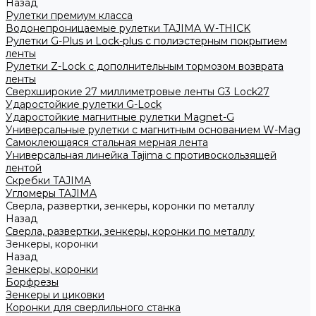
Назад
Рулетки премиум класса
Водонепроницаемые рулетки TAJIMA W-THICK
Рулетки G-Plus и Lock-plus с полиэстерным покрытием
ленты
Рулетки Z-Lock с дополнительным тормозом возврата
ленты
Сверхширокие 27 миллиметровые ленты G3 Lock27
Ударостойкие рулетки G-Lock
Ударостойкие магнитные рулетки Magnet-G
Универсальные рулетки с магнитным основанием W-Mag
Самоклеющаяся стальная мерная лента
Универсальная линейка Tajima с противоскользящей
лентой
Скребки TAJIMA
Угломеры TAJIMA
Сверла, развертки, зенкеры, коронки по металлу
Назад
Сверла, развертки, зенкеры, коронки по металлу
Зенкеры, коронки
Назад
Зенкеры, коронки
Борфрезы
Зенкеры и циковки
Коронки для сверлильного станка