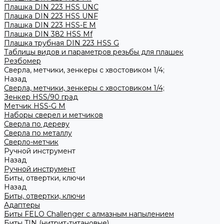
Плашка DIN 223 HSS UNC
Плашка DIN 223 HSS UNF
Плашка DIN 223 HSS-Е M
Плашка DIN 382 HSS Mf
Плашка трубная DIN 223 HSS G
Таблицы видов и параметров резьбы для плашек
Резбомер
Сверла, метчики, зенкеры с хвостовиком 1/4;
Назад
Сверла, метчики, зенкеры с хвостовиком 1/4;
Зенкер HSS/90 град
Метчик HSS-G М
Наборы сверел и метчиков
Сверла по дереву
Сверла по металлу
Сверло-метчик
Ручной инструмент
Назад
Ручной инструмент
Биты, отвертки, ключи
Назад
Биты, отвертки, ключи
Адаптеры
Биты FELO Challenger с алмазным напылением
Биты TIN (нитрит-титановые)