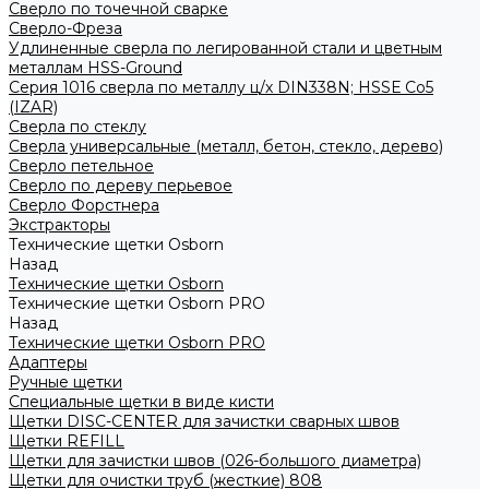
Сверло по точечной сварке
Сверло-Фреза
Удлиненные сверла по легированной стали и цветным
металлам HSS-Ground
Серия 1016 сверла по металлу ц/х DIN338N; HSSЕ Со5
(IZAR)
Сверла по стеклу
Сверла универсальные (металл, бетон, стекло, дерево)
Сверло петельное
Сверло по дереву перьевое
Сверло Форстнера
Экстракторы
Технические щетки Osborn
Назад
Технические щетки Osborn
Технические щетки Osborn PRO
Назад
Технические щетки Osborn PRO
Адаптеры
Ручные щетки
Специальные щетки в виде кисти
Щетки DISC-CENTER для зачистки сварных швов
Щетки REFILL
Щетки для зачистки швов (026-большого диаметра)
Щетки для очистки труб (жесткие) 808