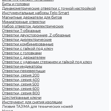
Биты и головки
Динамометрические отвертки с точной настройкой
Инстументальные наборы Felo-Smart
Магнитные держатели для битов
Миниатюрные отвертки
Набор отверток диэлектрических
Отвертки T-образные
Отвертки двухсторонние, Z-образные
Отвертки диэлектрические
Отвертки комбинированные
Отвертки с гайкой под ключ
Отвертки с головками
Отвертки с держателем
Отвертки с ударным стержнем и гайкой под ключ
Отвертки-индикаторы
Отвертки-перевертыши
Отвертки, серия 200
Отвертки, серия 400
Отвертки, серия 500
Отвертки, серия 600
Отвертки, серия 800
Шестигранные ключи
Инструмент для снятия изоляции
Лезвия TAJIMA для технических ножей