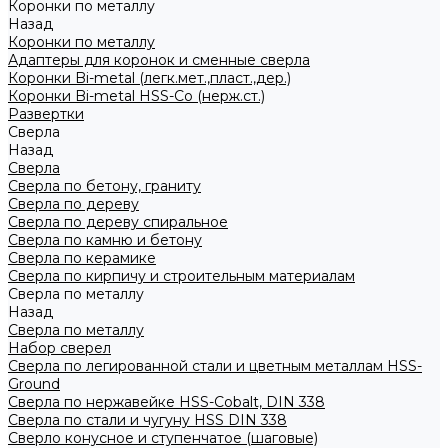
Коронки по металлу
Назад
Коронки по металлу
Адаптеры для коронок и сменные сверла
Коронки Bi-metal (легк.мет.,пласт.,дер.)
Коронки Bi-metal HSS-Co (нерж.ст.)
Развертки
Сверла
Назад
Сверла
Сверла по бетону, граниту
Сверла по дереву
Сверла по дереву спиральное
Сверла по камню и бетону
Сверла по керамике
Сверла по кирпичу и строительным материалам
Сверла по металлу
Назад
Сверла по металлу
Набор сверел
Сверла по легированной стали и цветным металлам HSS-
Ground
Сверла по нержавейке HSS-Cobalt, DIN 338
Сверла по стали и чугуну HSS DIN 338
Сверло конусное и ступенчатое (шаговые)