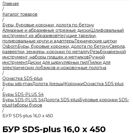
Главная
/
Каталог товаров
/
Буры, буровые коронки, долота по бетону
Алмазные и абразивные отрезные диски
Шлифовальный
инструмент из абразивов
Несущие тарелки,
полировальные круги и адаптеры
Технические щетки
Osborn
Буры, буровые коронки, долота по бетону
Сверла,
развертки, зенкеры, коронки по металлу
Резьбонарезной
инструмент, наборы плашек и метчиков
Ручной
инструмент
Диски для циркулярных пил
Пилки для
электрических лобзиков и ножовочные полотна
/
Оснастка SDS-plus
Буры sds-max
Долота (резцы)
Коронки
Оснастка SDS-plus
/
Буры SDS-PLUS S4
Буры SDS-PLUS S4
Долота SDS-plus
Буровые коронки SDS-
plus
Наборы буров
/
БУP SDS-plus 16,0 x 450
БУP SDS-plus 16,0 x 450