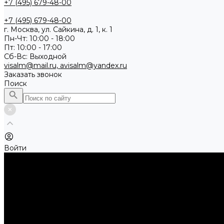
+7 (495) 679-48-00
+7 (495) 679-48-00
г. Москва, ул. Сайкина, д. 1, к. 1
Пн-Чт: 10:00 - 18:00
Пт: 10:00 - 17:00
Сб-Вс: Выходной
visalm@mail.ru, avisalm@yandex.ru
Заказать звонок
Поиск
Войти
...
Каталог товаров
Алмазные и абразивные отрезные диски
Абразивные диски по металлу
Абразивные отрезные диски по алюминию
Абразивные отрезные диски по нержавеющей стали
Абразивные отрезные диски по стали
Абразивные отрезные диски по стали, Classic Universal