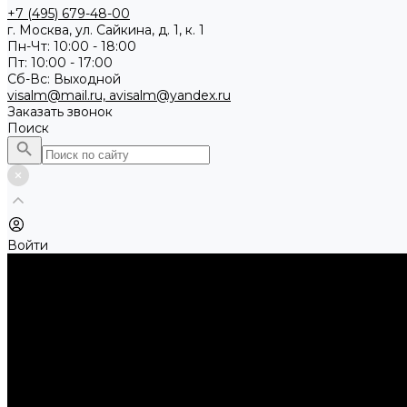
+7 (495) 679-48-00
г. Москва, ул. Сайкина, д. 1, к. 1
Пн-Чт: 10:00 - 18:00
Пт: 10:00 - 17:00
Сб-Вс: Выходной
visalm@mail.ru, avisalm@yandex.ru
Заказать звонок
Поиск
Войти
Каталог товаров
Алмазные и абразивные отрезные диски
Абразивные диски по металлу
Абразивные отрезные диски по камню и асфальту
Алмазные отрезные диски
Буры, буровые коронки, долота по бетону
Буры sds-max
Долота (резцы)
Коронки