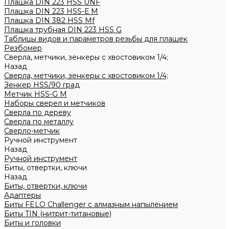
Плашка DIN 223 HSS UNF
Плашка DIN 223 HSS-Е M
Плашка DIN 382 HSS Mf
Плашка трубная DIN 223 HSS G
Таблицы видов и параметров резьбы для плашек
Резбомер
Сверла, метчики, зенкеры с хвостовиком 1/4;
Назад
Сверла, метчики, зенкеры с хвостовиком 1/4;
Зенкер HSS/90 град
Метчик HSS-G М
Наборы сверел и метчиков
Сверла по дереву
Сверла по металлу
Сверло-метчик
Ручной инструмент
Назад
Ручной инструмент
Биты, отвертки, ключи
Назад
Биты, отвертки, ключи
Адаптеры
Биты FELO Challenger с алмазным напылением
Биты TIN (нитрит-титановые)
Биты и головки