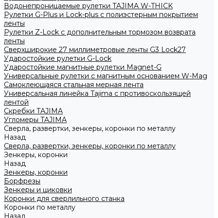
Водонепроницаемые рулетки TAJIMA W-THICK
Рулетки G-Plus и Lock-plus с полиэстерным покрытием
ленты
Рулетки Z-Lock с дополнительным тормозом возврата
ленты
Сверхширокие 27 миллиметровые ленты G3 Lock27
Ударостойкие рулетки G-Lock
Ударостойкие магнитные рулетки Magnet-G
Универсальные рулетки с магнитным основанием W-Mag
Самоклеющаяся стальная мерная лента
Универсальная линейка Tajima с противоскользящей
лентой
Скребки TAJIMA
Угломеры TAJIMA
Сверла, развертки, зенкеры, коронки по металлу
Назад
Сверла, развертки, зенкеры, коронки по металлу
Зенкеры, коронки
Назад
Зенкеры, коронки
Борфрезы
Зенкеры и циковки
Коронки для сверлильного станка
Коронки по металлу
Назад