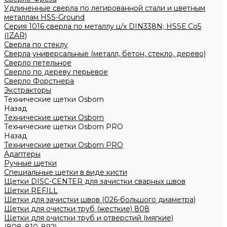
Удлиненные сверла по легированной стали и цветным
металлам HSS-Ground
Серия 1016 сверла по металлу ц/х DIN338N; HSSЕ Со5
(IZAR)
Сверла по стеклу
Сверла универсальные (металл, бетон, стекло, дерево)
Сверло петельное
Сверло по дереву перьевое
Сверло Форстнера
Экстракторы
Технические щетки Osborn
Назад
Технические щетки Osborn
Технические щетки Osborn PRO
Назад
Технические щетки Osborn PRO
Адаптеры
Ручные щетки
Специальные щетки в виде кисти
Щетки DISC-CENTER для зачистки сварных швов
Щетки REFILL
Щетки для зачистки швов (026-большого диаметра)
Щетки для очистки труб (жесткие) 808
Щетки для очистки труб и отверстий (мягкие)