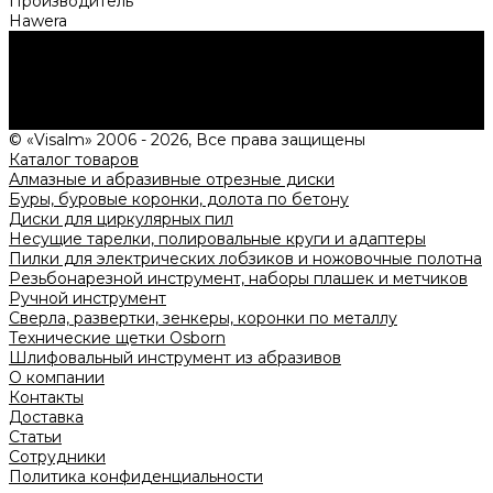
Производитель
Hawera
Нужна консультация?
Подробно расскажем о наших услугах, видах работ и
типовых проектах, рассчитаем стоимость и подготовим
индивидуальное предложение!
Задать вопрос
© «Visalm» 2006 - 2026, Все права защищены
Каталог товаров
Алмазные и абразивные отрезные диски
Буры, буровые коронки, долота по бетону
Диски для циркулярных пил
Несущие тарелки, полировальные круги и адаптеры
Пилки для электрических лобзиков и ножовочные полотна
Резьбонарезной инструмент, наборы плашек и метчиков
Ручной инструмент
Сверла, развертки, зенкеры, коронки по металлу
Технические щетки Osborn
Шлифовальный инструмент из абразивов
О компании
Контакты
Доставка
Статьи
Сотрудники
Политика конфиденциальности