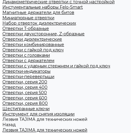
Динамометрические отвертки с точной настройкой
Инстументальные наборы Felo-Smart
Магнитные держатели для битов
Миниатюрные отвертки
Набор отверток диэлектрических
Отвертки T-образные
Отвертки двухсторонние, Z-образные
Отвертки диэлектрические
Отвертки комбинированные
Отвертки с гайкой под ключ
Отвертки с головками
Отвертки с держателем
Отвертки с ударным стержнем и гайкой под ключ
Отвертки-индикаторы
Отвертки-перевертыши
Отвертки, серия 200
Отвертки, серия 400
Отвертки, серия 500
Отвертки, серия 600
Отвертки, серия 800
Шестигранные ключи
Инструмент для снятия изоляции
Лезвия TAJIMA для технических ножей
Назад
Лезвия TAJIMA для технических ножей