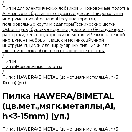
/
Пилки для электрических лобзиков и ножовочные полотна
Алмазные и абразивные отрезные диски
Шлифовальный
инструмент из абразивов
Несущие тарелки,
полировальные круги и адаптеры
Технические щетки
Osborn
Буры, буровые коронки, долота по бетону
Сверла,
развертки, зенкеры, коронки по металлу
Резьбонарезной
инструмент, наборы плашек и метчиков
Ручной
инструмент
Диски для циркулярных пил
Пилки для
электрических лобзиков и ножовочные полотна
/
Пилки
Пилки
Ножовочные полотна
/
Пилка HAWERA/BIMETAL (цв.мет.,мягк.металлы,Al, h<3-
15mm) (уп.)
Пилка HAWERA/BIMETAL
(цв.мет.,мягк.металлы,Al,
h<3-15mm) (уп.)
Пилка HAWERA/BIMETAL (цв.мет.,мягк.металлы,Al, h<3-