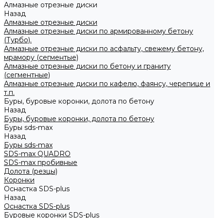
Алмазные отрезные диски
Назад
Алмазные отрезные диски
Алмазные отрезные диски по армированному бетону
(Турбо).
Алмазные отрезные диски по асфальту, свежему бетону,
мрамору (сегментые)
Алмазные отрезные диски по бетону и граниту
(сегментные)
Алмазные отрезные диски по кафелю, фаянсу, черепице и
т.п.
Буры, буровые коронки, долота по бетону
Назад
Буры, буровые коронки, долота по бетону
Буры sds-max
Назад
Буры sds-max
SDS-max QUADRO
SDS-max пробивные
Долота (резцы)
Коронки
Оснастка SDS-plus
Назад
Оснастка SDS-plus
Буровые коронки SDS-plus