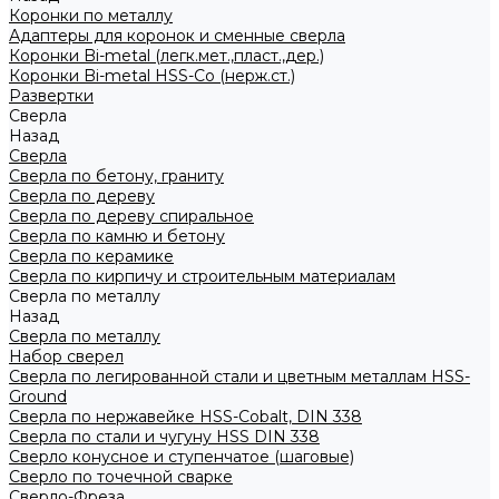
Коронки по металлу
Адаптеры для коронок и сменные сверла
Коронки Bi-metal (легк.мет.,пласт.,дер.)
Коронки Bi-metal HSS-Co (нерж.ст.)
Развертки
Сверла
Назад
Сверла
Сверла по бетону, граниту
Сверла по дереву
Сверла по дереву спиральное
Сверла по камню и бетону
Сверла по керамике
Сверла по кирпичу и строительным материалам
Сверла по металлу
Назад
Сверла по металлу
Набор сверел
Сверла по легированной стали и цветным металлам HSS-
Ground
Сверла по нержавейке HSS-Cobalt, DIN 338
Сверла по стали и чугуну HSS DIN 338
Сверло конусное и ступенчатое (шаговые)
Сверло по точечной сварке
Сверло-Фреза