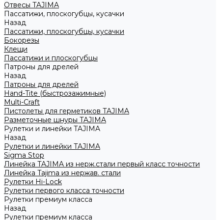
Отвесы TAJIMA
Пассатижи, плоскогубцы, кусачки
Назад
Пассатижи, плоскогубцы, кусачки
Бокорезы
Клещи
Пассатижи и плоскогубцы
Патроны для дрелей
Назад
Патроны для дрелей
Hand-Tite (быстрозажимные)
Multi-Craft
Пистолеты для герметиков TAJIMA
Разметочные шнуры TAJIMA
Рулетки и линейки TAJIMA
Назад
Рулетки и линейки TAJIMA
Sigma Stop
Линейка TAJIMA из нерж.стали первый класс точности
Линейка Tajima из нержав. стали
Рулетки Hi-Lock
Рулетки первого класса точности
Рулетки премиум класса
Назад
Рулетки премиум класса