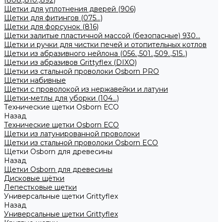
(808.,810.,892)
Щетки для уплотнения дверей (906)
Щетки для фитингов (075...)
Щетки для форсунок (816)
Щетки залитые пластичной массой (безопасные) 930...
Щетки и ручки для чистки печей и отопительных котлов
Щетки из абразивного нейлона (056..,501..,509..,515..)
Щетки из абразивов Grittyflex (DIXO)
Щетки из стальной проволоки Osborn PRO
Щетки набивные
Щетки с проволокой из нержавейки и латуни
Щетки-метлы для уборки (104...)
Технические щетки Osborn ЕСО
Назад
Технические щетки Osborn ЕСО
Щетки из латунированной проволоки
Щетки из стальной проволоки Osborn ECO
Щетки Osborn для древесины
Назад
Щетки Osborn для древесины
Дисковые щётки
Лепестковые щетки
Универсальные щетки Grittyflex
Назад
Универсальные щетки Grittyflex