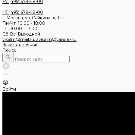
+7 (495) 679-48-00
+7 (495) 679-48-00
г. Москва, ул. Сайкина, д. 1, к. 1
Пн-Чт: 10:00 - 18:00
Пт: 10:00 - 17:00
Сб-Вс: Выходной
visalm@mail.ru, avisalm@yandex.ru
Заказать звонок
Поиск
Войти
Каталог товаров
Алмазные и абразивные отрезные диски
Абразивные диски по металлу
Абразивные отрезные диски по камню и асфальту
Алмазные отрезные диски
Буры, буровые коронки, долота по бетону
Буры sds-max
Долота (резцы)