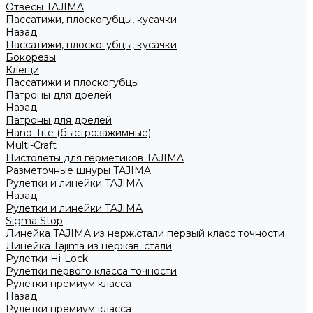
Отвесы TAJIMA
Пассатижи, плоскогубцы, кусачки
Назад
Пассатижи, плоскогубцы, кусачки
Бокорезы
Клещи
Пассатижи и плоскогубцы
Патроны для дрелей
Назад
Патроны для дрелей
Hand-Tite (быстрозажимные)
Multi-Craft
Пистолеты для герметиков TAJIMA
Разметочные шнуры TAJIMA
Рулетки и линейки TAJIMA
Назад
Рулетки и линейки TAJIMA
Sigma Stop
Линейка TAJIMA из нерж.стали первый класс точности
Линейка Tajima из нержав. стали
Рулетки Hi-Lock
Рулетки первого класса точности
Рулетки премиум класса
Назад
Рулетки премиум класса