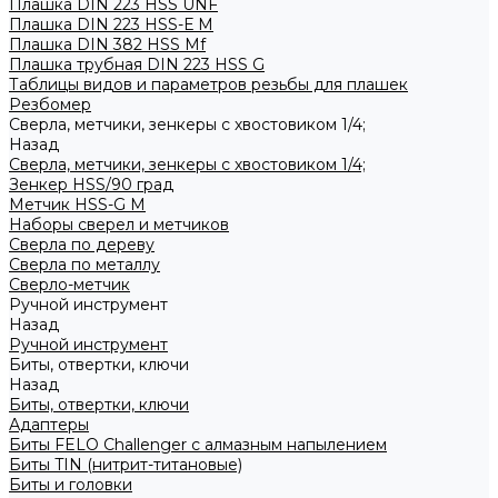
Плашка DIN 223 HSS UNF
Плашка DIN 223 HSS-Е M
Плашка DIN 382 HSS Mf
Плашка трубная DIN 223 HSS G
Таблицы видов и параметров резьбы для плашек
Резбомер
Сверла, метчики, зенкеры с хвостовиком 1/4;
Назад
Сверла, метчики, зенкеры с хвостовиком 1/4;
Зенкер HSS/90 град
Метчик HSS-G М
Наборы сверел и метчиков
Сверла по дереву
Сверла по металлу
Сверло-метчик
Ручной инструмент
Назад
Ручной инструмент
Биты, отвертки, ключи
Назад
Биты, отвертки, ключи
Адаптеры
Биты FELO Challenger с алмазным напылением
Биты TIN (нитрит-титановые)
Биты и головки