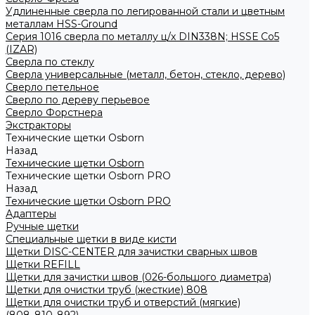
Удлиненные сверла по легированной стали и цветным
металлам HSS-Ground
Серия 1016 сверла по металлу ц/х DIN338N; HSSЕ Со5
(IZAR)
Сверла по стеклу
Сверла универсальные (металл, бетон, стекло, дерево)
Сверло петельное
Сверло по дереву перьевое
Сверло Форстнера
Экстракторы
Технические щетки Osborn
Назад
Технические щетки Osborn
Технические щетки Osborn PRO
Назад
Технические щетки Osborn PRO
Адаптеры
Ручные щетки
Специальные щетки в виде кисти
Щетки DISC-CENTER для зачистки сварных швов
Щетки REFILL
Щетки для зачистки швов (026-большого диаметра)
Щетки для очистки труб (жесткие) 808
Щетки для очистки труб и отверстий (мягкие)