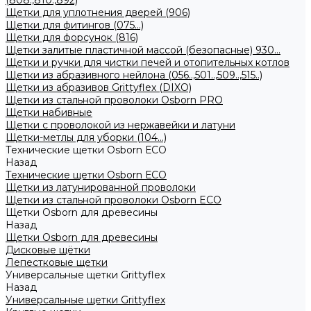
(808.,810.,892)
Щетки для уплотнения дверей (906)
Щетки для фитингов (075...)
Щетки для форсунок (816)
Щетки залитые пластичной массой (безопасные) 930...
Щетки и ручки для чистки печей и отопительных котлов
Щетки из абразивного нейлона (056..,501..,509..,515..)
Щетки из абразивов Grittyflex (DIXO)
Щетки из стальной проволоки Osborn PRO
Щетки набивные
Щетки с проволокой из нержавейки и латуни
Щетки-метлы для уборки (104...)
Технические щетки Osborn ЕСО
Назад
Технические щетки Osborn ЕСО
Щетки из латунированной проволоки
Щетки из стальной проволоки Osborn ECO
Щетки Osborn для древесины
Назад
Щетки Osborn для древесины
Дисковые щётки
Лепестковые щетки
Универсальные щетки Grittyflex
Назад
Универсальные щетки Grittyflex