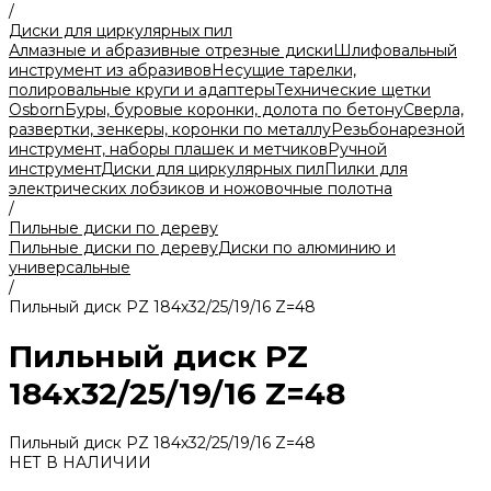
/
Диски для циркулярных пил
Алмазные и абразивные отрезные диски
Шлифовальный
инструмент из абразивов
Несущие тарелки,
полировальные круги и адаптеры
Технические щетки
Osborn
Буры, буровые коронки, долота по бетону
Сверла,
развертки, зенкеры, коронки по металлу
Резьбонарезной
инструмент, наборы плашек и метчиков
Ручной
инструмент
Диски для циркулярных пил
Пилки для
электрических лобзиков и ножовочные полотна
/
Пильные диски по дереву
Пильные диски по дереву
Диски по алюминию и
универсальные
/
Пильный диск PZ 184х32/25/19/16 Z=48
Пильный диск PZ
184х32/25/19/16 Z=48
Пильный диск PZ 184х32/25/19/16 Z=48
НЕТ В НАЛИЧИИ