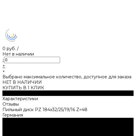
0 руб.
/
Нет в наличии
-
+
×
Выбрано максимальное количество, доступное для заказа
НЕТ В НАЛИЧИИ
КУПИТЬ В 1 КЛИК
Описание
Характеристики
Отзывы
Пильный диск PZ 184х32/25/19/16 Z=48
Германия
Нужна консультация?
Подробно расскажем о наших услугах, видах работ и
типовых проектах, рассчитаем стоимость и подготовим