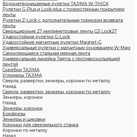
Водонепроницаемые рулетки TAJIMA W-THICK
Рулетки G-Plus и Lock-plus с полиэстерным покрытием
ленты
Рулетки Z-Lock с дополнительным тормозом возврата
ленты
Сверхширокие 27 миллиметровые ленты G3 Lock27
Ударостойкие рулетки G-Lock
Ударостойкие магнитные рулетки Magnet-G
Универсальные рулетки с магнитным основанием W-Mag
Самоклеющаяся стальная мерная лента
Универсальная линейка Tajima с противоскользящей
лентой
Скребки TAJIMA
Угломеры TAJIMA
Сверла, развертки, зенкеры, коронки по металлу
Назад
Сверла, развертки, зенкеры, коронки по металлу
Зенкеры, коронки
Назад
Зенкеры, коронки
Борфрезы
Зенкеры и циковки
Коронки для сверлильного станка
Коронки по металлу
Назад