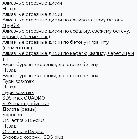
Алмазные отрезные диски
Назад
Алмазные отрезные диски
Алмазные отрезные диски по армированному бетону
(Турбо).
Алмазные отрезные диски по асфальту, свежему бетону,
мрамору (сегментые)
Алмазные отрезные диски по бетону и граниту
(сегментные)
Алмазные отрезные диски по кафелю, фаянсу, черепице и
т.п.
Буры, буровые коронки, долота по бетону
Назад
Буры, буровые коронки, долота по бетону
Буры sds-max
Назад
Буры sds-max
SDS-max QUADRO
SDS-max пробивные
Долота (резцы)
Коронки
Оснастка SDS-plus
Назад
Оснастка SDS-plus
Буровые коронки SDS-plus