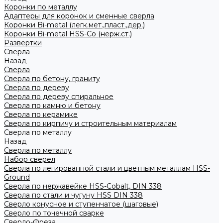
Коронки по металлу
Адаптеры для коронок и сменные сверла
Коронки Bi-metal (легк.мет.,пласт.,дер.)
Коронки Bi-metal HSS-Co (нерж.ст.)
Развертки
Сверла
Назад
Сверла
Сверла по бетону, граниту
Сверла по дереву
Сверла по дереву спиральное
Сверла по камню и бетону
Сверла по керамике
Сверла по кирпичу и строительным материалам
Сверла по металлу
Назад
Сверла по металлу
Набор сверел
Сверла по легированной стали и цветным металлам HSS-
Ground
Сверла по нержавейке HSS-Cobalt, DIN 338
Сверла по стали и чугуну HSS DIN 338
Сверло конусное и ступенчатое (шаговые)
Сверло по точечной сварке
Сверло-Фреза