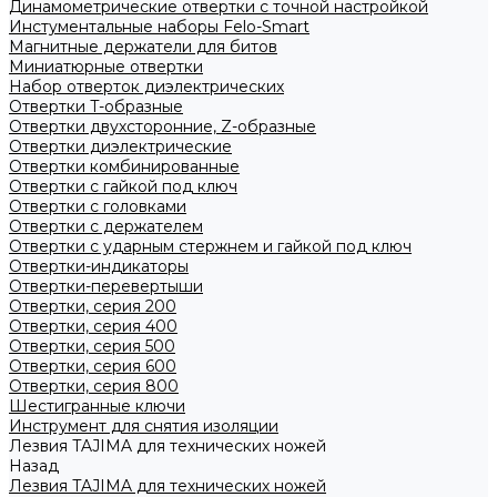
Динамометрические отвертки с точной настройкой
Инстументальные наборы Felo-Smart
Магнитные держатели для битов
Миниатюрные отвертки
Набор отверток диэлектрических
Отвертки T-образные
Отвертки двухсторонние, Z-образные
Отвертки диэлектрические
Отвертки комбинированные
Отвертки с гайкой под ключ
Отвертки с головками
Отвертки с держателем
Отвертки с ударным стержнем и гайкой под ключ
Отвертки-индикаторы
Отвертки-перевертыши
Отвертки, серия 200
Отвертки, серия 400
Отвертки, серия 500
Отвертки, серия 600
Отвертки, серия 800
Шестигранные ключи
Инструмент для снятия изоляции
Лезвия TAJIMA для технических ножей
Назад
Лезвия TAJIMA для технических ножей