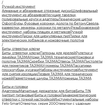
/
Ручной инструмент
Алмазные и абразивные отрезные диски
Шлифовальный
инструмент из абразивов
Несущие тарелки,
полировальные круги и адаптеры
Технические щетки
Osborn
Буры, буровые коронки, долота по бетону
Сверла,
развертки, зенкеры, коронки по металлу
Резьбонарезной
инструмент, наборы плашек и метчиков
Ручной
инструмент
Диски для циркулярных пил
Пилки для
электрических лобзиков и ножовочные полотна
/
Биты, отвертки, ключи
Биты, отвертки, ключи
Патроны для дрелей
Рулетки и
линейки TAJIMA
Ножи TAJIMA технические
Ножовки и
полотна TAJIMA
Скребки TAJIMA
Отвесы TAJIMA
Пистолеты
для герметиков TAJIMA
Угломеры TAJIMA
Пассатижи,
плоскогубцы, кусачки
Наборы инструментов
Инструмент
для снятия изоляции
Лезвия TAJIMA для технических
ножей
Разметочные шнуры TAJIMA
Ножницы TAJIMA
/
Биты и головки
Адаптеры
Магнитные держатели для битов
Биты TIN
(нитрит-титановые)
Биты и головки
Динамометрические
отвертки с точной настройкой
Инстументальные наборы
Felo-Smart
Отвертки, серия 200
Отвертки с ударным