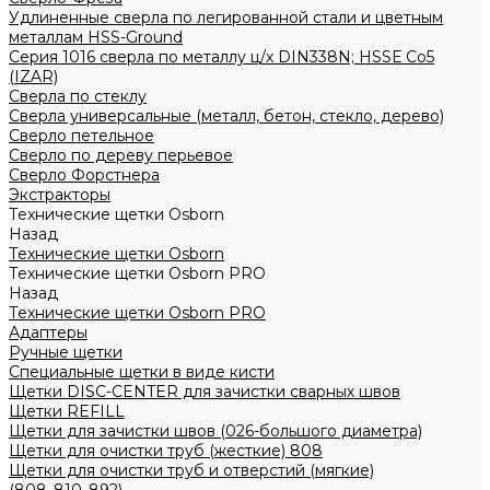
Удлиненные сверла по легированной стали и цветным
металлам HSS-Ground
Серия 1016 сверла по металлу ц/х DIN338N; HSSЕ Со5
(IZAR)
Сверла по стеклу
Сверла универсальные (металл, бетон, стекло, дерево)
Сверло петельное
Сверло по дереву перьевое
Сверло Форстнера
Экстракторы
Технические щетки Osborn
Назад
Технические щетки Osborn
Технические щетки Osborn PRO
Назад
Технические щетки Osborn PRO
Адаптеры
Ручные щетки
Специальные щетки в виде кисти
Щетки DISC-CENTER для зачистки сварных швов
Щетки REFILL
Щетки для зачистки швов (026-большого диаметра)
Щетки для очистки труб (жесткие) 808
Щетки для очистки труб и отверстий (мягкие)