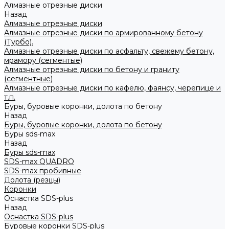
Алмазные отрезные диски
Назад
Алмазные отрезные диски
Алмазные отрезные диски по армированному бетону
(Турбо).
Алмазные отрезные диски по асфальту, свежему бетону,
мрамору (сегментые)
Алмазные отрезные диски по бетону и граниту
(сегментные)
Алмазные отрезные диски по кафелю, фаянсу, черепице и
т.п.
Буры, буровые коронки, долота по бетону
Назад
Буры, буровые коронки, долота по бетону
Буры sds-max
Назад
Буры sds-max
SDS-max QUADRO
SDS-max пробивные
Долота (резцы)
Коронки
Оснастка SDS-plus
Назад
Оснастка SDS-plus
Буровые коронки SDS-plus