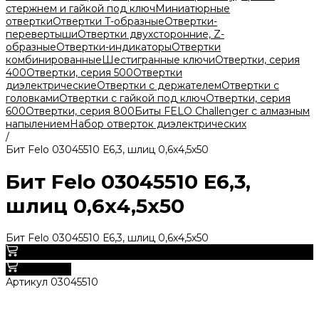
стержнем и гайкой под ключ
Миниатюрные
отвертки
Отвертки T-образные
Отвертки-
перевертыши
Отвертки двухсторонние, Z-
образные
Отвертки-индикаторы
Отвертки
комбинированные
Шестигранные ключи
Отвертки, серия
400
Отвертки, серия 500
Отвертки
диэлектрические
Отвертки с держателем
Отвертки с
головками
Отвертки с гайкой под ключ
Отвертки, серия
600
Отвертки, серия 800
Биты FELO Challenger с алмазным
напылением
Набор отверток диэлектрических
/
Бит Felo 03045510 Е6,3, шлиц 0,6х4,5х50
Бит Felo 03045510 Е6,3,
шлиц 0,6х4,5х50
Бит Felo 03045510 Е6,3, шлиц 0,6х4,5х50
0
В корзину
Артикул
03045510