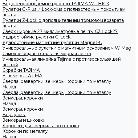
Водонепроницаемые рулетки TAJIMA W-THICK
Рулетки G-Plus и Lock-plus с полиэстерным покрытием
ленты
Рулетки Z-Lock с дополнительным тормозом возврата
ленты
Сверхширокие 27 миллиметровые ленты G3 Lock27
Ударостойкие рулетки G-Lock
Ударостойкие магнитные рулетки Magnet-G
Универсальные рулетки с магнитным основанием W-Mag
Самоклеющаяся стальная мерная лента
Универсальная линейка Tajima с противоскользящей
лентой
Скребки TAJIMA
Угломеры TAJIMA
Сверла, развертки, зенкеры, коронки по металлу
Назад
Сверла, развертки, зенкеры, коронки по металлу
Зенкеры, коронки
Назад
Зенкеры, коронки
Борфрезы
Зенкеры и циковки
Коронки для сверлильного станка
Коронки по металлу
Назад