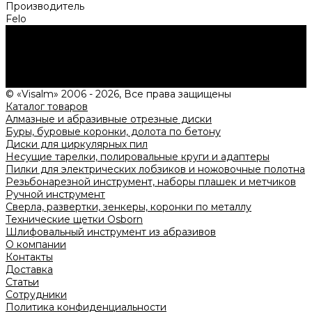
Производитель
Felo
Нужна консультация?
Подробно расскажем о наших услугах, видах работ и
типовых проектах, рассчитаем стоимость и подготовим
индивидуальное предложение!
Задать вопрос
© «Visalm» 2006 - 2026, Все права защищены
Каталог товаров
Алмазные и абразивные отрезные диски
Буры, буровые коронки, долота по бетону
Диски для циркулярных пил
Несущие тарелки, полировальные круги и адаптеры
Пилки для электрических лобзиков и ножовочные полотна
Резьбонарезной инструмент, наборы плашек и метчиков
Ручной инструмент
Сверла, развертки, зенкеры, коронки по металлу
Технические щетки Osborn
Шлифовальный инструмент из абразивов
О компании
Контакты
Доставка
Статьи
Сотрудники
Политика конфиденциальности