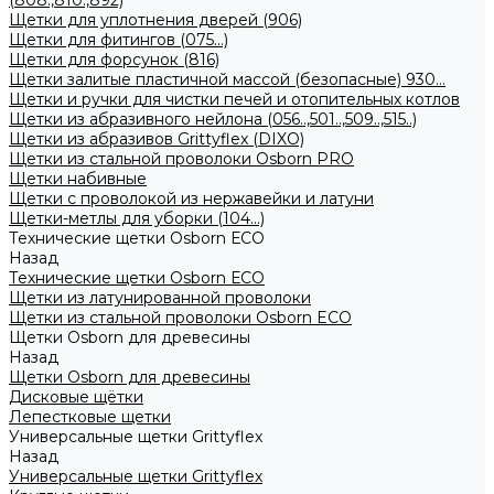
(808.,810.,892)
Щетки для уплотнения дверей (906)
Щетки для фитингов (075...)
Щетки для форсунок (816)
Щетки залитые пластичной массой (безопасные) 930...
Щетки и ручки для чистки печей и отопительных котлов
Щетки из абразивного нейлона (056..,501..,509..,515..)
Щетки из абразивов Grittyflex (DIXO)
Щетки из стальной проволоки Osborn PRO
Щетки набивные
Щетки с проволокой из нержавейки и латуни
Щетки-метлы для уборки (104...)
Технические щетки Osborn ЕСО
Назад
Технические щетки Osborn ЕСО
Щетки из латунированной проволоки
Щетки из стальной проволоки Osborn ECO
Щетки Osborn для древесины
Назад
Щетки Osborn для древесины
Дисковые щётки
Лепестковые щетки
Универсальные щетки Grittyflex
Назад
Универсальные щетки Grittyflex