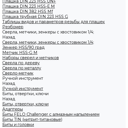
Плашка DIN 223 HSS UNF
Плашка DIN 223 HSS-Е M
Плашка DIN 382 HSS Mf
Плашка трубная DIN 223 HSS G
Таблицы видов и параметров резьбы для плашек
Резбомер
Сверла, метчики, зенкеры с хвостовиком 1/4;
Назад
Сверла, метчики, зенкеры с хвостовиком 1/4;
Зенкер HSS/90 град
Метчик HSS-G М
Наборы сверел и метчиков
Сверла по дереву
Сверла по металлу
Сверло-метчик
Ручной инструмент
Назад
Ручной инструмент
Биты, отвертки, ключи
Назад
Биты, отвертки, ключи
Адаптеры
Биты FELO Challenger с алмазным напылением
Биты TIN (нитрит-титановые)
Биты и головки