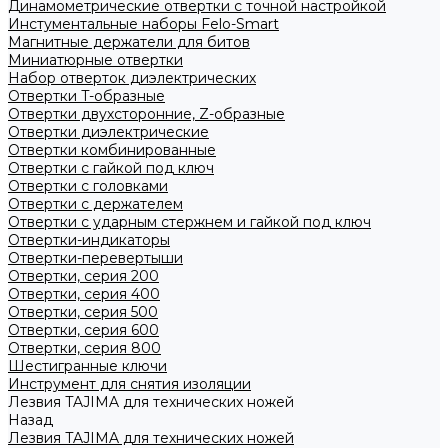
Динамометрические отвертки с точной настройкой
Инстументальные наборы Felo-Smart
Магнитные держатели для битов
Миниатюрные отвертки
Набор отверток диэлектрических
Отвертки T-образные
Отвертки двухсторонние, Z-образные
Отвертки диэлектрические
Отвертки комбинированные
Отвертки с гайкой под ключ
Отвертки с головками
Отвертки с держателем
Отвертки с ударным стержнем и гайкой под ключ
Отвертки-индикаторы
Отвертки-перевертыши
Отвертки, серия 200
Отвертки, серия 400
Отвертки, серия 500
Отвертки, серия 600
Отвертки, серия 800
Шестигранные ключи
Инструмент для снятия изоляции
Лезвия TAJIMA для технических ножей
Назад
Лезвия TAJIMA для технических ножей