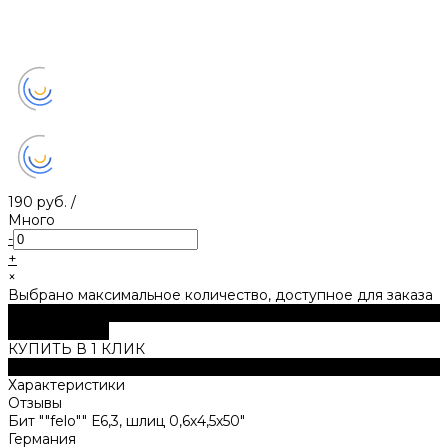
190 руб.
/
Много
-
+
×
Выбрано максимальное количество, доступное для заказа
В корзину
ДОБАВЛЕНО
КУПИТЬ В 1 КЛИК
Описание
Характеристики
Отзывы
Бит ""felo"" Е6,3, шлиц 0,6х4,5х50"
Германия