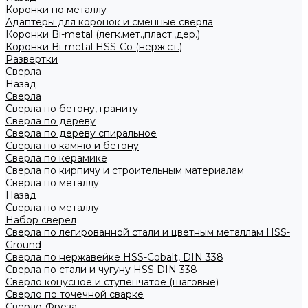
Коронки по металлу
Адаптеры для коронок и сменные сверла
Коронки Bi-metal (легк.мет.,пласт.,дер.)
Коронки Bi-metal HSS-Co (нерж.ст.)
Развертки
Сверла
Назад
Сверла
Сверла по бетону, граниту
Сверла по дереву
Сверла по дереву спиральное
Сверла по камню и бетону
Сверла по керамике
Сверла по кирпичу и строительным материалам
Сверла по металлу
Назад
Сверла по металлу
Набор сверел
Сверла по легированной стали и цветным металлам HSS-
Ground
Сверла по нержавейке HSS-Cobalt, DIN 338
Сверла по стали и чугуну HSS DIN 338
Сверло конусное и ступенчатое (шаговые)
Сверло по точечной сварке
Сверло-Фреза