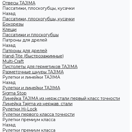
Отвесы TAJIMA
Пассатижи, плоскогубцы, кусачки
Назад
Пассатижи, плоскогубцы, кусачки
Бокорезы
Клещи
Пассатижи и плоскогубцы
Патроны для дрелей
Назад
Патроны для дрелей
Hand-Tite (быстрозажимные)
Multi-Craft
Пистолеты для герметиков TAJIMA
Разметочные шнуры TAJIMA
Рулетки и линейки TAJIMA
Назад
Рулетки и линейки TAJIMA
Sigma Stop
Линейка TAJIMA из нерж.стали первый класс точности
Линейка Tajima из нержав. стали
Рулетки Hi-Lock
Рулетки первого класса точности
Рулетки премиум класса
Назад
Рулетки премиум класса