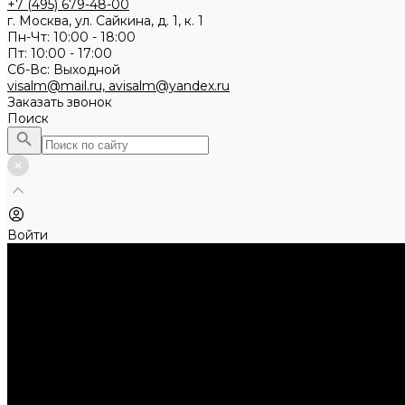
+7 (495) 679-48-00
г. Москва, ул. Сайкина, д. 1, к. 1
Пн-Чт: 10:00 - 18:00
Пт: 10:00 - 17:00
Сб-Вс: Выходной
visalm@mail.ru, avisalm@yandex.ru
Заказать звонок
Поиск
Войти
Каталог товаров
Алмазные и абразивные отрезные диски
Абразивные диски по металлу
Абразивные отрезные диски по камню и асфальту
Алмазные отрезные диски
Буры, буровые коронки, долота по бетону
Буры sds-max
Долота (резцы)
Коронки
Диски для циркулярных пил