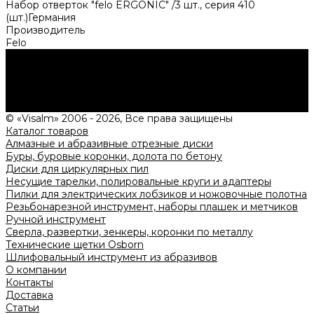
Набор отверток "felo ERGONIC" /3 шт., серия 410
(шт.)Германия
Производитель
Felo
Нужна консультация?
Подробно расскажем о наших услугах, видах работ и
типовых проектах, рассчитаем стоимость и подготовим
индивидуальное предложение!
Задать вопрос
© «Visalm» 2006 - 2026, Все права защищены
Каталог товаров
Алмазные и абразивные отрезные диски
Буры, буровые коронки, долота по бетону
Диски для циркулярных пил
Несущие тарелки, полировальные круги и адаптеры
Пилки для электрических лобзиков и ножовочные полотна
Резьбонарезной инструмент, наборы плашек и метчиков
Ручной инструмент
Сверла, развертки, зенкеры, коронки по металлу
Технические щетки Osborn
Шлифовальный инструмент из абразивов
О компании
Контакты
Доставка
Статьи