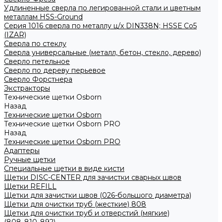
Удлиненные сверла по легированной стали и цветным
металлам HSS-Ground
Серия 1016 сверла по металлу ц/х DIN338N; HSSЕ Со5
(IZAR)
Сверла по стеклу
Сверла универсальные (металл, бетон, стекло, дерево)
Сверло петельное
Сверло по дереву перьевое
Сверло Форстнера
Экстракторы
Технические щетки Osborn
Назад
Технические щетки Osborn
Технические щетки Osborn PRO
Назад
Технические щетки Osborn PRO
Адаптеры
Ручные щетки
Специальные щетки в виде кисти
Щетки DISC-CENTER для зачистки сварных швов
Щетки REFILL
Щетки для зачистки швов (026-большого диаметра)
Щетки для очистки труб (жесткие) 808
Щетки для очистки труб и отверстий (мягкие)