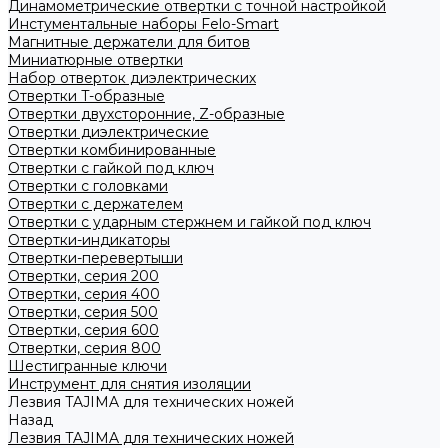
Динамометрические отвертки с точной настройкой
Инстументальные наборы Felo-Smart
Магнитные держатели для битов
Миниатюрные отвертки
Набор отверток диэлектрических
Отвертки T-образные
Отвертки двухсторонние, Z-образные
Отвертки диэлектрические
Отвертки комбинированные
Отвертки с гайкой под ключ
Отвертки с головками
Отвертки с держателем
Отвертки с ударным стержнем и гайкой под ключ
Отвертки-индикаторы
Отвертки-перевертыши
Отвертки, серия 200
Отвертки, серия 400
Отвертки, серия 500
Отвертки, серия 600
Отвертки, серия 800
Шестигранные ключи
Инструмент для снятия изоляции
Лезвия TAJIMA для технических ножей
Назад
Лезвия TAJIMA для технических ножей