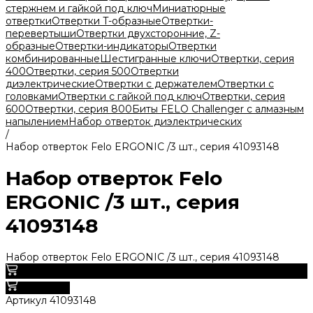
стержнем и гайкой под ключ
Миниатюрные
отвертки
Отвертки T-образные
Отвертки-
перевертыши
Отвертки двухсторонние, Z-
образные
Отвертки-индикаторы
Отвертки
комбинированные
Шестигранные ключи
Отвертки, серия
400
Отвертки, серия 500
Отвертки
диэлектрические
Отвертки с держателем
Отвертки с
головками
Отвертки с гайкой под ключ
Отвертки, серия
600
Отвертки, серия 800
Биты FELO Challenger с алмазным
напылением
Набор отверток диэлектрических
/
Набор отверток Felo ERGONIC /3 шт., серия 41093148
Набор отверток Felo
ERGONIC /3 шт., серия
41093148
Набор отверток Felo ERGONIC /3 шт., серия 41093148
0
В корзину
Артикул
41093148