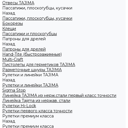
Отвесы TAJIMA
Пассатижи, плоскогубцы, кусачки
Назад
Пассатижи, плоскогубцы, кусачки
Бокорезы
Клещи
Пассатижи и плоскогубцы
Патроны для дрелей
Назад
Патроны для дрелей
Hand-Tite (быстрозажимные)
Multi-Craft
Пистолеты для герметиков TAJIMA
Разметочные шнуры TAJIMA
Рулетки и линейки TAJIMA
Назад
Рулетки и линейки TAJIMA
Sigma Stop
Линейка TAJIMA из нерж.стали первый класс точности
Линейка Tajima из нержав. стали
Рулетки Hi-Lock
Рулетки первого класса точности
Рулетки премиум класса
Назад
Рулетки премиум класса