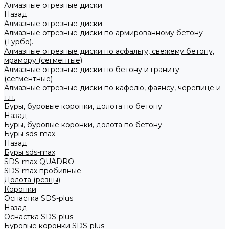
Алмазные отрезные диски
Назад
Алмазные отрезные диски
Алмазные отрезные диски по армированному бетону
(Турбо).
Алмазные отрезные диски по асфальту, свежему бетону,
мрамору (сегментые)
Алмазные отрезные диски по бетону и граниту
(сегментные)
Алмазные отрезные диски по кафелю, фаянсу, черепице и
т.п.
Буры, буровые коронки, долота по бетону
Назад
Буры, буровые коронки, долота по бетону
Буры sds-max
Назад
Буры sds-max
SDS-max QUADRO
SDS-max пробивные
Долота (резцы)
Коронки
Оснастка SDS-plus
Назад
Оснастка SDS-plus
Буровые коронки SDS-plus