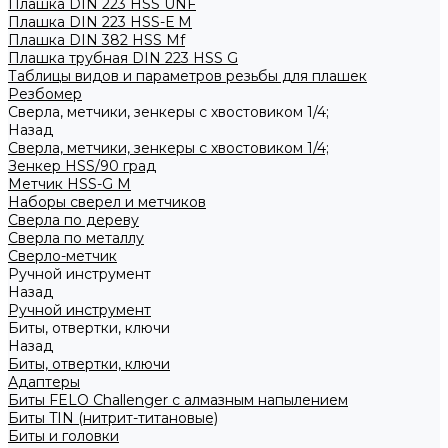
Плашка DIN 223 HSS UNF
Плашка DIN 223 HSS-Е M
Плашка DIN 382 HSS Mf
Плашка трубная DIN 223 HSS G
Таблицы видов и параметров резьбы для плашек
Резбомер
Сверла, метчики, зенкеры с хвостовиком 1/4;
Назад
Сверла, метчики, зенкеры с хвостовиком 1/4;
Зенкер HSS/90 град
Метчик HSS-G М
Наборы сверел и метчиков
Сверла по дереву
Сверла по металлу
Сверло-метчик
Ручной инструмент
Назад
Ручной инструмент
Биты, отвертки, ключи
Назад
Биты, отвертки, ключи
Адаптеры
Биты FELO Challenger с алмазным напылением
Биты TIN (нитрит-титановые)
Биты и головки