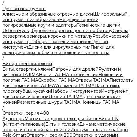
/
Ручной инструмент
Алмазные и абразивные отрезные диски
Шлифовальный
инструмент из абразивов
Несущие тарелки,
полировальные круги и адаптеры
Технические щетки
Osborn
Буры, буровые коронки, долота по бетону
Сверла,
развертки, зенкеры, коронки по металлу
Резьбонарезной
инструмент, наборы плашек и метчиков
Ручной
инструмент
Диски для циркулярных пил
Пилки для
электрических лобзиков и ножовочные полотна
/
Биты, отвертки, ключи
Биты, отвертки, ключи
Патроны для дрелей
Рулетки и
линейки TAJIMA
Ножи TAJIMA технические
Ножовки и
полотна TAJIMA
Скребки TAJIMA
Отвесы TAJIMA
Пистолеты
для герметиков TAJIMA
Угломеры TAJIMA
Пассатижи,
плоскогубцы, кусачки
Наборы инструментов
Инструмент
для снятия изоляции
Лезвия TAJIMA для технических
ножей
Разметочные шнуры TAJIMA
Ножницы TAJIMA
/
Отвертки, серия 400
Адаптеры
Магнитные держатели для битов
Биты TIN
(нитрит-титановые)
Биты и головки
Динамометрические
отвертки с точной настройкой
Инстументальные наборы
Felo-Smart
Отвертки, серия 200
Отвертки с ударным