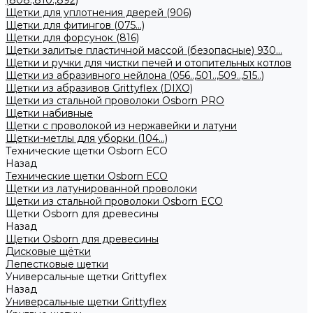
(808.,810.,892)
Щетки для уплотнения дверей (906)
Щетки для фитингов (075...)
Щетки для форсунок (816)
Щетки залитые пластичной массой (безопасные) 930...
Щетки и ручки для чистки печей и отопительных котлов
Щетки из абразивного нейлона (056..,501..,509..,515..)
Щетки из абразивов Grittyflex (DIXO)
Щетки из стальной проволоки Osborn PRO
Щетки набивные
Щетки с проволокой из нержавейки и латуни
Щетки-метлы для уборки (104...)
Технические щетки Osborn ЕСО
Назад
Технические щетки Osborn ЕСО
Щетки из латунированной проволоки
Щетки из стальной проволоки Osborn ECO
Щетки Osborn для древесины
Назад
Щетки Osborn для древесины
Дисковые щётки
Лепестковые щетки
Универсальные щетки Grittyflex
Назад
Универсальные щетки Grittyflex