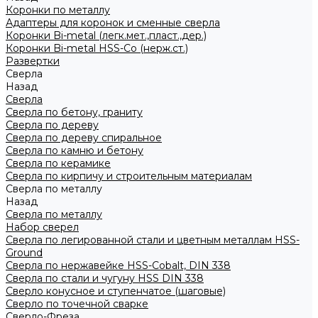
Коронки по металлу
Адаптеры для коронок и сменные сверла
Коронки Bi-metal (легк.мет.,пласт.,дер.)
Коронки Bi-metal HSS-Co (нерж.ст.)
Развертки
Сверла
Назад
Сверла
Сверла по бетону, граниту
Сверла по дереву
Сверла по дереву спиральное
Сверла по камню и бетону
Сверла по керамике
Сверла по кирпичу и строительным материалам
Сверла по металлу
Назад
Сверла по металлу
Набор сверел
Сверла по легированной стали и цветным металлам HSS-
Ground
Сверла по нержавейке HSS-Cobalt, DIN 338
Сверла по стали и чугуну HSS DIN 338
Сверло конусное и ступенчатое (шаговые)
Сверло по точечной сварке
Сверло-Фреза