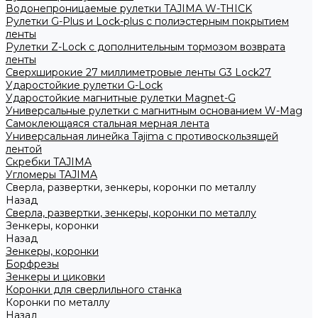
Водонепроницаемые рулетки TAJIMA W-THICK
Рулетки G-Plus и Lock-plus с полиэстерным покрытием
ленты
Рулетки Z-Lock с дополнительным тормозом возврата
ленты
Сверхширокие 27 миллиметровые ленты G3 Lock27
Ударостойкие рулетки G-Lock
Ударостойкие магнитные рулетки Magnet-G
Универсальные рулетки с магнитным основанием W-Mag
Самоклеющаяся стальная мерная лента
Универсальная линейка Tajima с противоскользящей
лентой
Скребки TAJIMA
Угломеры TAJIMA
Сверла, развертки, зенкеры, коронки по металлу
Назад
Сверла, развертки, зенкеры, коронки по металлу
Зенкеры, коронки
Назад
Зенкеры, коронки
Борфрезы
Зенкеры и циковки
Коронки для сверлильного станка
Коронки по металлу
Назад