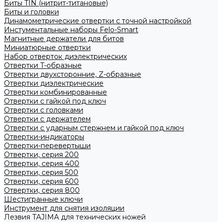
Биты TIN (нитрит-титановые)
Биты и головки
Динамометрические отвертки с точной настройкой
Инстументальные наборы Felo-Smart
Магнитные держатели для битов
Миниатюрные отвертки
Набор отверток диэлектрических
Отвертки T-образные
Отвертки двухсторонние, Z-образные
Отвертки диэлектрические
Отвертки комбинированные
Отвертки с гайкой под ключ
Отвертки с головками
Отвертки с держателем
Отвертки с ударным стержнем и гайкой под ключ
Отвертки-индикаторы
Отвертки-перевертыши
Отвертки, серия 200
Отвертки, серия 400
Отвертки, серия 500
Отвертки, серия 600
Отвертки, серия 800
Шестигранные ключи
Инструмент для снятия изоляции
Лезвия TAJIMA для технических ножей