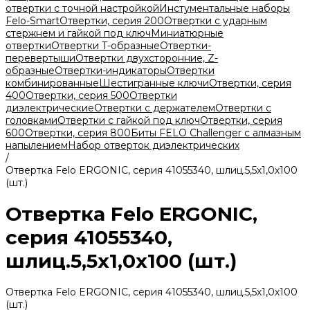
отвертки с точной настройкой
Инстументальные наборы
Felo-Smart
Отвертки, серия 200
Отвертки с ударным
стержнем и гайкой под ключ
Миниатюрные
отвертки
Отвертки T-образные
Отвертки-
перевертыши
Отвертки двухсторонние, Z-
образные
Отвертки-индикаторы
Отвертки
комбинированные
Шестигранные ключи
Отвертки, серия
400
Отвертки, серия 500
Отвертки
диэлектрические
Отвертки с держателем
Отвертки с
головками
Отвертки с гайкой под ключ
Отвертки, серия
600
Отвертки, серия 800
Биты FELO Challenger с алмазным
напылением
Набор отверток диэлектрических
/
Отвертка Felo ERGONIC, серия 41055340, шлиц.5,5х1,0х100
(шт.)
Отвертка Felo ERGONIC,
серия 41055340,
шлиц.5,5х1,0х100 (шт.)
Отвертка Felo ERGONIC, серия 41055340, шлиц.5,5х1,0х100
(шт.)