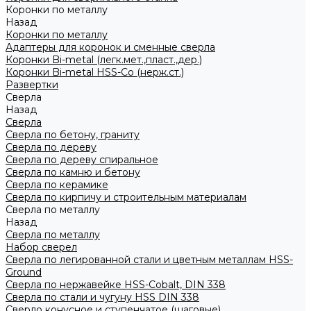
Коронки по металлу
Назад
Коронки по металлу
Адаптеры для коронок и сменные сверла
Коронки Bi-metal (легк.мет.,пласт.,дер.)
Коронки Bi-metal HSS-Co (нерж.ст.)
Развертки
Сверла
Назад
Сверла
Сверла по бетону, граниту
Сверла по дереву
Сверла по дереву спиральное
Сверла по камню и бетону
Сверла по керамике
Сверла по кирпичу и строительным материалам
Сверла по металлу
Назад
Сверла по металлу
Набор сверел
Сверла по легированной стали и цветным металлам HSS-
Ground
Сверла по нержавейке HSS-Cobalt, DIN 338
Сверла по стали и чугуну HSS DIN 338
Сверло конусное и ступенчатое (шаговые)