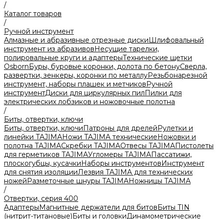
/
Каталог товаров
/
Ручной инструмент
Алмазные и абразивные отрезные диски
Шлифовальный
инструмент из абразивов
Несущие тарелки,
полировальные круги и адаптеры
Технические щетки
Osborn
Буры, буровые коронки, долота по бетону
Сверла,
развертки, зенкеры, коронки по металлу
Резьбонарезной
инструмент, наборы плашек и метчиков
Ручной
инструмент
Диски для циркулярных пил
Пилки для
электрических лобзиков и ножовочные полотна
/
Биты, отвертки, ключи
Биты, отвертки, ключи
Патроны для дрелей
Рулетки и
линейки TAJIMA
Ножи TAJIMA технические
Ножовки и
полотна TAJIMA
Скребки TAJIMA
Отвесы TAJIMA
Пистолеты
для герметиков TAJIMA
Угломеры TAJIMA
Пассатижи,
плоскогубцы, кусачки
Наборы инструментов
Инструмент
для снятия изоляции
Лезвия TAJIMA для технических
ножей
Разметочные шнуры TAJIMA
Ножницы TAJIMA
/
Отвертки, серия 400
Адаптеры
Магнитные держатели для битов
Биты TIN
(нитрит-титановые)
Биты и головки
Динамометрические