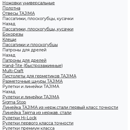
Ножовки универсальные
Полотна
Отвесы TAJIMA
Пассатижи, плоскогубцы, кусачки
Назад
Пассатижи, плоскогубцы, кусачки
Бокорезы
Клещи
Пассатижи и плоскогубцы
Патроны для дрелей
Назад
Патроны для дрелей
Hand-Tite (быстрозажимные)
Multi-Craft
Пистолеты для герметиков TAJIMA
Разметочные шнуры TAJIMA
Рулетки и линейки TAJIMA
Назад
Рулетки и линейки TAJIMA
Sigma Stop
Линейка TAJIMA из нерж.стали первый класс точности
Линейка Tajima из нержав. стали
Рулетки Hi-Lock
Рулетки первого класса точности
Рулетки премиум класса