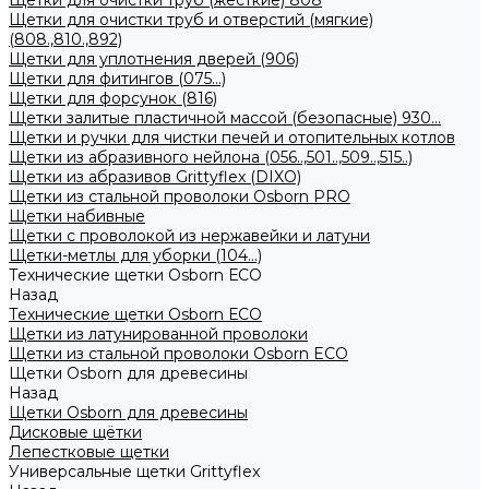
Щетки для очистки труб (жесткие) 808
Щетки для очистки труб и отверстий (мягкие)
(808.,810.,892)
Щетки для уплотнения дверей (906)
Щетки для фитингов (075...)
Щетки для форсунок (816)
Щетки залитые пластичной массой (безопасные) 930...
Щетки и ручки для чистки печей и отопительных котлов
Щетки из абразивного нейлона (056..,501..,509..,515..)
Щетки из абразивов Grittyflex (DIXO)
Щетки из стальной проволоки Osborn PRO
Щетки набивные
Щетки с проволокой из нержавейки и латуни
Щетки-метлы для уборки (104...)
Технические щетки Osborn ЕСО
Назад
Технические щетки Osborn ЕСО
Щетки из латунированной проволоки
Щетки из стальной проволоки Osborn ECO
Щетки Osborn для древесины
Назад
Щетки Osborn для древесины
Дисковые щётки
Лепестковые щетки
Универсальные щетки Grittyflex