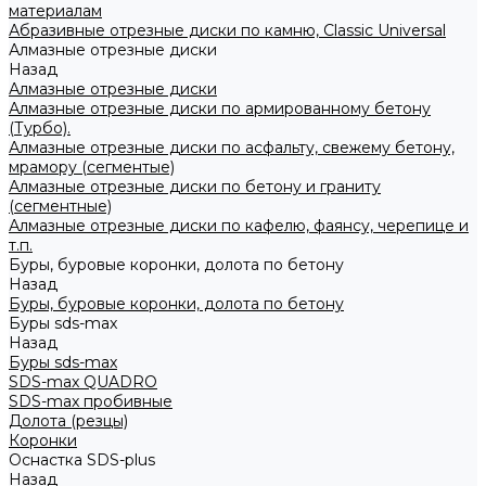
материалам
Абразивные отрезные диски по камню, Classic Universal
Алмазные отрезные диски
Назад
Алмазные отрезные диски
Алмазные отрезные диски по армированному бетону
(Турбо).
Алмазные отрезные диски по асфальту, свежему бетону,
мрамору (сегментые)
Алмазные отрезные диски по бетону и граниту
(сегментные)
Алмазные отрезные диски по кафелю, фаянсу, черепице и
т.п.
Буры, буровые коронки, долота по бетону
Назад
Буры, буровые коронки, долота по бетону
Буры sds-max
Назад
Буры sds-max
SDS-max QUADRO
SDS-max пробивные
Долота (резцы)
Коронки
Оснастка SDS-plus
Назад