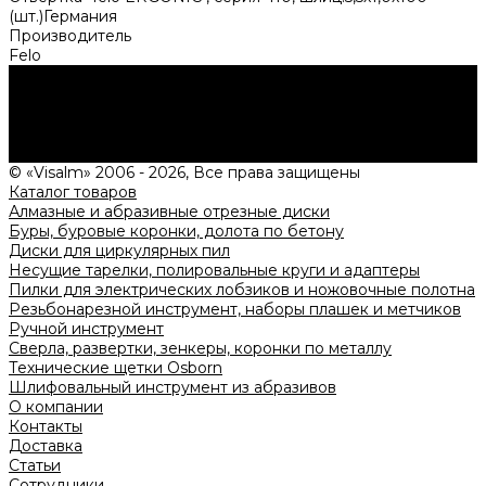
(шт.)Германия
Производитель
Felo
Нужна консультация?
Подробно расскажем о наших услугах, видах работ и
типовых проектах, рассчитаем стоимость и подготовим
индивидуальное предложение!
Задать вопрос
© «Visalm» 2006 - 2026, Все права защищены
Каталог товаров
Алмазные и абразивные отрезные диски
Буры, буровые коронки, долота по бетону
Диски для циркулярных пил
Несущие тарелки, полировальные круги и адаптеры
Пилки для электрических лобзиков и ножовочные полотна
Резьбонарезной инструмент, наборы плашек и метчиков
Ручной инструмент
Сверла, развертки, зенкеры, коронки по металлу
Технические щетки Osborn
Шлифовальный инструмент из абразивов
О компании
Контакты
Доставка
Статьи
Сотрудники