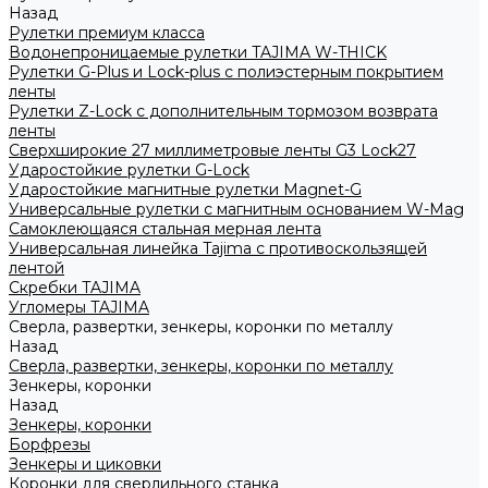
Назад
Рулетки премиум класса
Водонепроницаемые рулетки TAJIMA W-THICK
Рулетки G-Plus и Lock-plus с полиэстерным покрытием
ленты
Рулетки Z-Lock с дополнительным тормозом возврата
ленты
Сверхширокие 27 миллиметровые ленты G3 Lock27
Ударостойкие рулетки G-Lock
Ударостойкие магнитные рулетки Magnet-G
Универсальные рулетки с магнитным основанием W-Mag
Самоклеющаяся стальная мерная лента
Универсальная линейка Tajima с противоскользящей
лентой
Скребки TAJIMA
Угломеры TAJIMA
Сверла, развертки, зенкеры, коронки по металлу
Назад
Сверла, развертки, зенкеры, коронки по металлу
Зенкеры, коронки
Назад
Зенкеры, коронки
Борфрезы
Зенкеры и циковки
Коронки для сверлильного станка