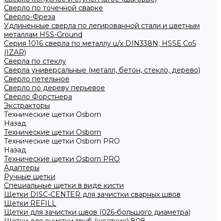
Сверло по точечной сварке
Сверло-Фреза
Удлиненные сверла по легированной стали и цветным
металлам HSS-Ground
Серия 1016 сверла по металлу ц/х DIN338N; HSSЕ Со5
(IZAR)
Сверла по стеклу
Сверла универсальные (металл, бетон, стекло, дерево)
Сверло петельное
Сверло по дереву перьевое
Сверло Форстнера
Экстракторы
Технические щетки Osborn
Назад
Технические щетки Osborn
Технические щетки Osborn PRO
Назад
Технические щетки Osborn PRO
Адаптеры
Ручные щетки
Специальные щетки в виде кисти
Щетки DISC-CENTER для зачистки сварных швов
Щетки REFILL
Щетки для зачистки швов (026-большого диаметра)