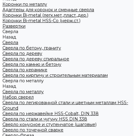
Коронки по металлу
Адаптеры для коронок и сменные сверла
Коронки Bi-metal (легк.мет.,пласт.,дер.)
Коронки Bi-metal HSS-Co (нерж.ст.)
Развертки
Сверла
Назад
Сверла
Сверла по бетону, граниту
Сверла по дереву
Сверла по дереву спиральное
Сверла по камню и бетону
Сверла по керамике
Сверла по кирпичу и строительным материалам
Сверла по металлу
Назад
Сверла по металлу
Набор сверел
Сверла по легированной стали и цветным металлам HSS-
Ground
Сверла по нержавейке HSS-Cobalt, DIN 338
Сверла по стали и чугуну HSS DIN 338
Сверло конусное и ступенчатое (шаговые)
Сверло по точечной сварке
Сверло-Фреза