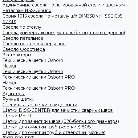
Удлиненные сверла по легированной стали и цветным
металлам HSS-Ground
Серия 1016 сверла по металлу ц/х DIN338N; HSSЕ Со5
(IZAR)
Сверла по стеклу
Сверла универсальные (металл, бетон, стекло, дерево)
Сверло петельное
Сверло по дереву перьевое
Сверло Форстнера
Экстракторы
Технические щетки Osborn
Назад
Технические щетки Osborn
Технические щетки Osborn PRO
Назад
Технические щетки Osborn PRO
Адаптеры
Ручные щетки
Специальные щетки в виде кисти
Щетки DISC-CENTER для зачистки сварных швов
Щетки REFILL
Щетки для зачистки швов (026-большого диаметра)
Щетки для очистки труб (жесткие) 808
Щетки для очистки труб и отверстий (мягкие)