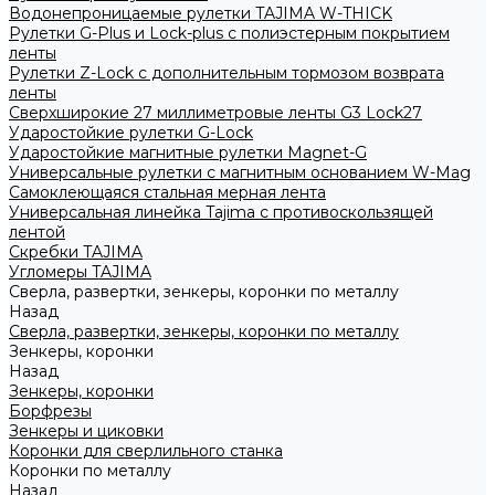
Водонепроницаемые рулетки TAJIMA W-THICK
Рулетки G-Plus и Lock-plus с полиэстерным покрытием
ленты
Рулетки Z-Lock с дополнительным тормозом возврата
ленты
Сверхширокие 27 миллиметровые ленты G3 Lock27
Ударостойкие рулетки G-Lock
Ударостойкие магнитные рулетки Magnet-G
Универсальные рулетки с магнитным основанием W-Mag
Самоклеющаяся стальная мерная лента
Универсальная линейка Tajima с противоскользящей
лентой
Скребки TAJIMA
Угломеры TAJIMA
Сверла, развертки, зенкеры, коронки по металлу
Назад
Сверла, развертки, зенкеры, коронки по металлу
Зенкеры, коронки
Назад
Зенкеры, коронки
Борфрезы
Зенкеры и циковки
Коронки для сверлильного станка
Коронки по металлу
Назад