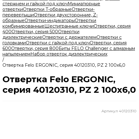
стержнем и гайкой под ключ
Миниатюрные
отвертки
Отвертки T-образные
Отвертки-
перевертыши
Отвертки двухсторонние, Z-
образные
Отвертки-индикаторы
Отвертки
комбинированные
Шестигранные ключи
Отвертки, серия
400
Отвертки, серия 500
Отвертки
диэлектрические
Отвертки с держателем
Отвертки с
головками
Отвертки с гайкой под ключ
Отвертки, серия
600
Отвертки, серия 800
Биты FELO Challenger с алмазным
напылением
Набор отверток диэлектрических
/
Отвертка Felo ERGONIC, серия 40120310, PZ 2 100x6,0
Отвертка Felo ERGONIC,
серия 40120310, PZ 2 100x6,0
Артикул
40120310