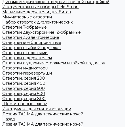
Динамометрические отвертки с точной настройкой
Инстументальные наборы Felo-Smart
Магнитные держатели для битов
Миниатюрные отвертки
Набор отверток диэлектрических
Отвертки T-образные
Отвертки двухсторонние, Z-образные
Отвертки диэлектрические
Отвертки комбинированные
Отвертки с гайкой под ключ
Отвертки с головками
Отвертки с держателем
Отвертки с ударным стержнем и гайкой под ключ
Отвертки-индикаторы
Отвертки-перевертыши
Отвертки, серия 200
Отвертки, серия 400
Отвертки, серия 500
Отвертки, серия 600
Отвертки, серия 800
Шестигранные ключи
Инструмент для снятия изоляции
Лезвия TAJIMA для технических ножей
Назад
Лезвия TAJIMA для технических ножей