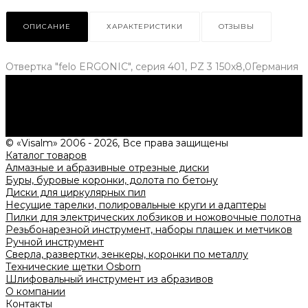
ОПИСАНИЕ
ХАРАКТЕРИСТИКИ
ОТЗЫВЫ
Отвертка "felo ERGONIC", серия 401, PZ 3 150x8,0Германия
Нужна консультация?
Подробно расскажем о наших услугах, видах работ и
типовых проектах, рассчитаем стоимость и подготовим
индивидуальное предложение!
Задать вопрос
© «Visalm» 2006 - 2026, Все права защищены
Каталог товаров
Алмазные и абразивные отрезные диски
Буры, буровые коронки, долота по бетону
Диски для циркулярных пил
Несущие тарелки, полировальные круги и адаптеры
Пилки для электрических лобзиков и ножовочные полотна
Резьбонарезной инструмент, наборы плашек и метчиков
Ручной инструмент
Сверла, развертки, зенкеры, коронки по металлу
Технические щетки Osborn
Шлифовальный инструмент из абразивов
О компании
Контакты