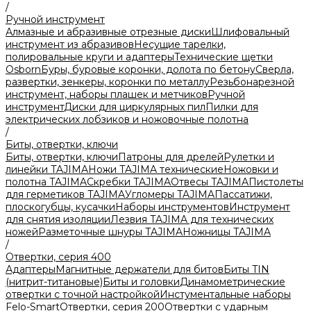
/
Ручной инструмент
Алмазные и абразивные отрезные диски
Шлифовальный
инструмент из абразивов
Несущие тарелки,
полировальные круги и адаптеры
Технические щетки
Osborn
Буры, буровые коронки, долота по бетону
Сверла,
развертки, зенкеры, коронки по металлу
Резьбонарезной
инструмент, наборы плашек и метчиков
Ручной
инструмент
Диски для циркулярных пил
Пилки для
электрических лобзиков и ножовочные полотна
/
Биты, отвертки, ключи
Биты, отвертки, ключи
Патроны для дрелей
Рулетки и
линейки TAJIMA
Ножи TAJIMA технические
Ножовки и
полотна TAJIMA
Скребки TAJIMA
Отвесы TAJIMA
Пистолеты
для герметиков TAJIMA
Угломеры TAJIMA
Пассатижи,
плоскогубцы, кусачки
Наборы инструментов
Инструмент
для снятия изоляции
Лезвия TAJIMA для технических
ножей
Разметочные шнуры TAJIMA
Ножницы TAJIMA
/
Отвертки, серия 400
Адаптеры
Магнитные держатели для битов
Биты TIN
(нитрит-титановые)
Биты и головки
Динамометрические
отвертки с точной настройкой
Инстументальные наборы
Felo-Smart
Отвертки, серия 200
Отвертки с ударным