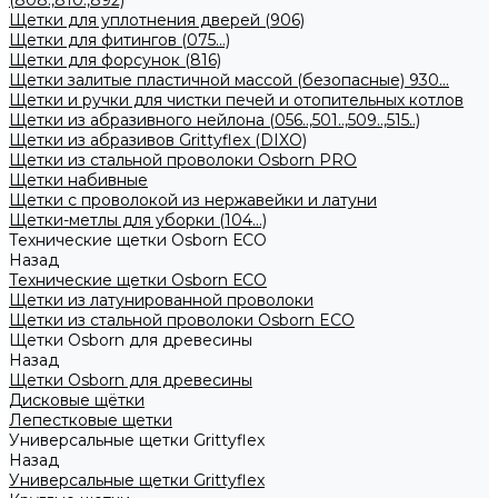
(808.,810.,892)
Щетки для уплотнения дверей (906)
Щетки для фитингов (075...)
Щетки для форсунок (816)
Щетки залитые пластичной массой (безопасные) 930...
Щетки и ручки для чистки печей и отопительных котлов
Щетки из абразивного нейлона (056..,501..,509..,515..)
Щетки из абразивов Grittyflex (DIXO)
Щетки из стальной проволоки Osborn PRO
Щетки набивные
Щетки с проволокой из нержавейки и латуни
Щетки-метлы для уборки (104...)
Технические щетки Osborn ЕСО
Назад
Технические щетки Osborn ЕСО
Щетки из латунированной проволоки
Щетки из стальной проволоки Osborn ECO
Щетки Osborn для древесины
Назад
Щетки Osborn для древесины
Дисковые щётки
Лепестковые щетки
Универсальные щетки Grittyflex
Назад
Универсальные щетки Grittyflex