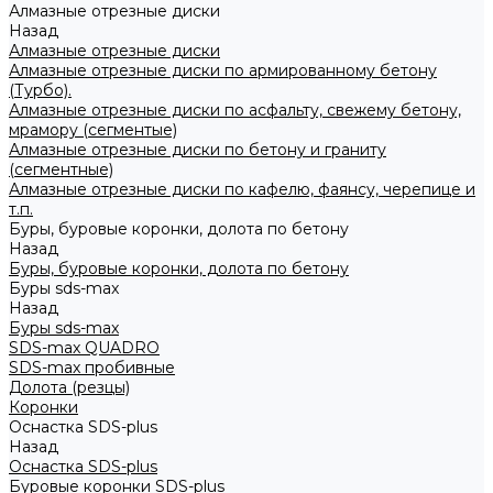
Алмазные отрезные диски
Назад
Алмазные отрезные диски
Алмазные отрезные диски по армированному бетону
(Турбо).
Алмазные отрезные диски по асфальту, свежему бетону,
мрамору (сегментые)
Алмазные отрезные диски по бетону и граниту
(сегментные)
Алмазные отрезные диски по кафелю, фаянсу, черепице и
т.п.
Буры, буровые коронки, долота по бетону
Назад
Буры, буровые коронки, долота по бетону
Буры sds-max
Назад
Буры sds-max
SDS-max QUADRO
SDS-max пробивные
Долота (резцы)
Коронки
Оснастка SDS-plus
Назад
Оснастка SDS-plus
Буровые коронки SDS-plus