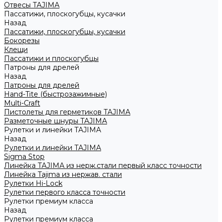
Отвесы TAJIMA
Пассатижи, плоскогубцы, кусачки
Назад
Пассатижи, плоскогубцы, кусачки
Бокорезы
Клещи
Пассатижи и плоскогубцы
Патроны для дрелей
Назад
Патроны для дрелей
Hand-Tite (быстрозажимные)
Multi-Craft
Пистолеты для герметиков TAJIMA
Разметочные шнуры TAJIMA
Рулетки и линейки TAJIMA
Назад
Рулетки и линейки TAJIMA
Sigma Stop
Линейка TAJIMA из нерж.стали первый класс точности
Линейка Tajima из нержав. стали
Рулетки Hi-Lock
Рулетки первого класса точности
Рулетки премиум класса
Назад
Рулетки премиум класса