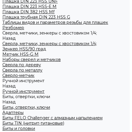
Плашка DIN 223 HSS UNF
Плашка DIN 223 HSS-Е M
Плашка DIN 382 HSS Mf
Плашка трубная DIN 223 HSS G
Таблицы видов и параметров резьбы для плашек
Резбомер
Сверла, метчики, зенкеры с хвостовиком 1/4;
Назад
Сверла, метчики, зенкеры с хвостовиком 1/4;
Зенкер HSS/90 град
Метчик HSS-G М
Наборы сверел и метчиков
Сверла по дереву
Сверла по металлу
Сверло-метчик
Ручной инструмент
Назад
Ручной инструмент
Биты, отвертки, ключи
Назад
Биты, отвертки, ключи
Адаптеры
Биты FELO Challenger с алмазным напылением
Биты TIN (нитрит-титановые)
Биты и головки