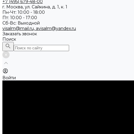
+7 (495) 679-48-00
г. Москва, ул. Сайкина, д. 1, к. 1
Пн-Чт: 10:00 - 18:00
Пт: 10:00 - 17:00
Сб-Вс: Выходной
visalm@mail.ru, avisalm@yandex.ru
Заказать звонок
Поиск
Войти
Каталог товаров
Алмазные и абразивные отрезные диски
Абразивные диски по металлу
Абразивные отрезные диски по камню и асфальту
Алмазные отрезные диски
Буры, буровые коронки, долота по бетону
Буры sds-max
Долота (резцы)
Коронки
Диски для циркулярных пил