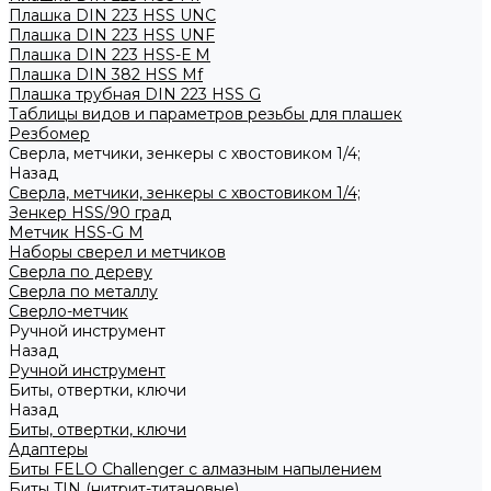
Плашка DIN 223 HSS UNC
Плашка DIN 223 HSS UNF
Плашка DIN 223 HSS-Е M
Плашка DIN 382 HSS Mf
Плашка трубная DIN 223 HSS G
Таблицы видов и параметров резьбы для плашек
Резбомер
Сверла, метчики, зенкеры с хвостовиком 1/4;
Назад
Сверла, метчики, зенкеры с хвостовиком 1/4;
Зенкер HSS/90 град
Метчик HSS-G М
Наборы сверел и метчиков
Сверла по дереву
Сверла по металлу
Сверло-метчик
Ручной инструмент
Назад
Ручной инструмент
Биты, отвертки, ключи
Назад
Биты, отвертки, ключи
Адаптеры
Биты FELO Challenger с алмазным напылением
Биты TIN (нитрит-титановые)