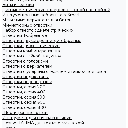
Биты и головки
Динамометрические отвертки с точной настройкой
Инстументальные наборы Felo-Smart
Магнитные держатели для битов
Миниатюрные отвертки
Набор отверток диэлектрических
Отвертки T-образные
Отвертки двухсторонние, Z-образные
Отвертки диэлектрические
Отвертки комбинированные
Отвертки с гайкой под ключ
Отвертки с головками
Отвертки с держателем
Отвертки с ударным стержнем и гайкой под ключ
Отвертки-индикаторы
Отвертки-перевертыши
Отвертки, серия 200
Отвертки, серия 400
Отвертки, серия 500
Отвертки, серия 600
Отвертки, серия 800
Шестигранные ключи
Инструмент для снятия изоляции
Лезвия TAJIMA для технических ножей