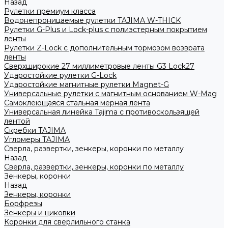
Назад
Рулетки премиум класса
Водонепроницаемые рулетки TAJIMA W-THICK
Рулетки G-Plus и Lock-plus с полиэстерным покрытием
ленты
Рулетки Z-Lock с дополнительным тормозом возврата
ленты
Сверхширокие 27 миллиметровые ленты G3 Lock27
Ударостойкие рулетки G-Lock
Ударостойкие магнитные рулетки Magnet-G
Универсальные рулетки с магнитным основанием W-Mag
Самоклеющаяся стальная мерная лента
Универсальная линейка Tajima с противоскользящей
лентой
Скребки TAJIMA
Угломеры TAJIMA
Сверла, развертки, зенкеры, коронки по металлу
Назад
Сверла, развертки, зенкеры, коронки по металлу
Зенкеры, коронки
Назад
Зенкеры, коронки
Борфрезы
Зенкеры и циковки
Коронки для сверлильного станка