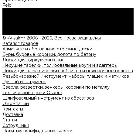
Felo
Нужна консультация?
Подробно расскажем о наших услугах, видах работ и
типовых проектах, рассчитаем стоимость и подготовим
индивидуальное предложение!
Задать вопрос
© «Visalm» 2006 - 2026, Все права защищены
Каталог товаров
Алмазные и абразивные отрезные диски
Буры, буровые коронки, долота по бетону
Диски для циркулярных пил
Несущие тарелки, полировальные круги и адаптеры
Пилки для электрических лобзиков и ножовочные полотна
Резьбонарезной инструмент, наборы плашек и метчиков
Ручной инструмент
Сверла, развертки, зенкеры, коронки по металлу
Технические щетки Osborn
Шлифовальный инструмент из абразивов
О компании
Контакты
Доставка
Статьи
Сотрудники
Политика конфиденциальности