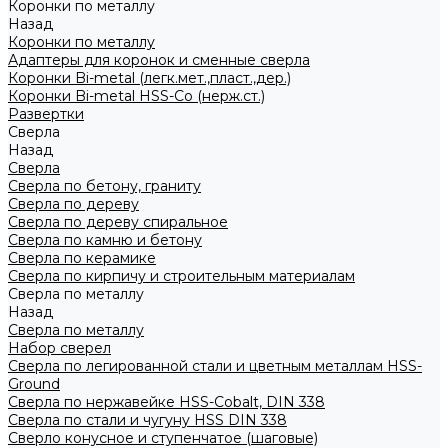
Коронки по металлу
Назад
Коронки по металлу
Адаптеры для коронок и сменные сверла
Коронки Bi-metal (легк.мет.,пласт.,дер.)
Коронки Bi-metal HSS-Co (нерж.ст.)
Развертки
Сверла
Назад
Сверла
Сверла по бетону, граниту
Сверла по дереву
Сверла по дереву спиральное
Сверла по камню и бетону
Сверла по керамике
Сверла по кирпичу и строительным материалам
Сверла по металлу
Назад
Сверла по металлу
Набор сверел
Сверла по легированной стали и цветным металлам HSS-
Ground
Сверла по нержавейке HSS-Cobalt, DIN 338
Сверла по стали и чугуну HSS DIN 338
Сверло конусное и ступенчатое (шаговые)