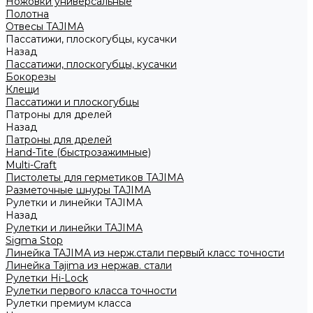
Ножовки универсальные
Полотна
Отвесы TAJIMA
Пассатижи, плоскогубцы, кусачки
Назад
Пассатижи, плоскогубцы, кусачки
Бокорезы
Клещи
Пассатижи и плоскогубцы
Патроны для дрелей
Назад
Патроны для дрелей
Hand-Tite (быстрозажимные)
Multi-Craft
Пистолеты для герметиков TAJIMA
Разметочные шнуры TAJIMA
Рулетки и линейки TAJIMA
Назад
Рулетки и линейки TAJIMA
Sigma Stop
Линейка TAJIMA из нерж.стали первый класс точности
Линейка Tajima из нержав. стали
Рулетки Hi-Lock
Рулетки первого класса точности
Рулетки премиум класса