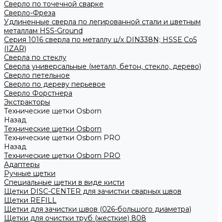
Сверло по точечной сварке
Сверло-Фреза
Удлиненные сверла по легированной стали и цветным
металлам HSS-Ground
Серия 1016 сверла по металлу ц/х DIN338N; HSSЕ Со5
(IZAR)
Сверла по стеклу
Сверла универсальные (металл, бетон, стекло, дерево)
Сверло петельное
Сверло по дереву перьевое
Сверло Форстнера
Экстракторы
Технические щетки Osborn
Назад
Технические щетки Osborn
Технические щетки Osborn PRO
Назад
Технические щетки Osborn PRO
Адаптеры
Ручные щетки
Специальные щетки в виде кисти
Щетки DISC-CENTER для зачистки сварных швов
Щетки REFILL
Щетки для зачистки швов (026-большого диаметра)
Щетки для очистки труб (жесткие) 808