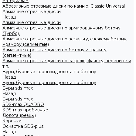
материалам
Абразивные отрезные диски по камню, Classic Universal
Алмазные отрезные диски
Назад
Алмазные отрезные диски
Алмазные отрезные диски по армированному бетону
(Турбо).
Алмазные отрезные диски по асфальту, свежему бетону,
мрамору (сегментые)
Алмазные отрезные диски по бетону и граниту
(сегментные)
Алмазные отрезные диски по кафелю, фаянсу, черепице и
т.п.
Буры, буровые коронки, долота по бетону
Назад
Буры, буровые коронки, долота по бетону
Буры sds-max
Назад
Буры sds-max
SDS-max QUADRO
SDS-max пробивные
Долота (резцы)
Коронки
Оснастка SDS-plus
Назад