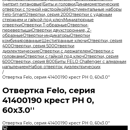
(нитрит-титановые)
Биты и головки
Динамометрические
отвертки с точной настройкой
Инстументальные наборы
Felo-Smart
Отвертки, серия 200
Отвертки с ударным
стержнем и гайкой под ключ
Миниатюрные
отвертки
Отвертки T-образные
Отвертки-
перевертыши
Отвертки двухсторонние, Z-
образные
Отвертки-индикаторы
Отвертки
комбинированные
Шестигранные ключи
Отвертки, серия
400
Отвертки, серия 500
Отвертки
диэлектрические
Отвертки с держателем
Отвертки с
головками
Отвертки с гайкой под ключ
Отвертки, серия
600
Отвертки, серия 800
Биты FELO Challenger с алмазным
напылением
Набор отверток диэлектрических
/
Отвертка Felo, серия 41400190 крест PH 0, 60х3.0''
Отвертка Felo, серия
41400190 крест PH 0,
60х3.0''
Отвертка Felo, серия 41400190 крест PH 0, 60х3.0''
0