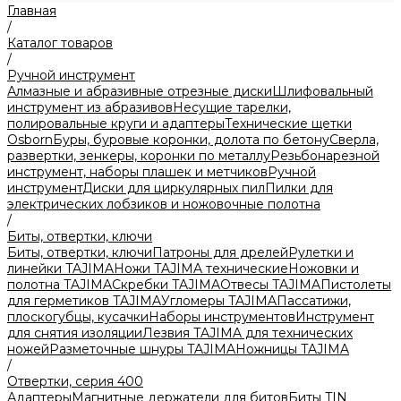
Главная
/
Каталог товаров
/
Ручной инструмент
Алмазные и абразивные отрезные диски
Шлифовальный
инструмент из абразивов
Несущие тарелки,
полировальные круги и адаптеры
Технические щетки
Osborn
Буры, буровые коронки, долота по бетону
Сверла,
развертки, зенкеры, коронки по металлу
Резьбонарезной
инструмент, наборы плашек и метчиков
Ручной
инструмент
Диски для циркулярных пил
Пилки для
электрических лобзиков и ножовочные полотна
/
Биты, отвертки, ключи
Биты, отвертки, ключи
Патроны для дрелей
Рулетки и
линейки TAJIMA
Ножи TAJIMA технические
Ножовки и
полотна TAJIMA
Скребки TAJIMA
Отвесы TAJIMA
Пистолеты
для герметиков TAJIMA
Угломеры TAJIMA
Пассатижи,
плоскогубцы, кусачки
Наборы инструментов
Инструмент
для снятия изоляции
Лезвия TAJIMA для технических
ножей
Разметочные шнуры TAJIMA
Ножницы TAJIMA
/
Отвертки, серия 400
Адаптеры
Магнитные держатели для битов
Биты TIN