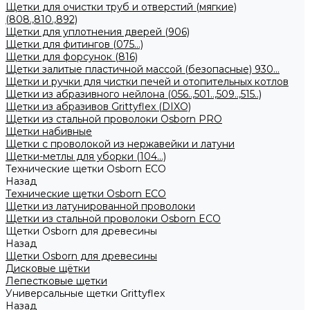
Щетки для очистки труб и отверстий (мягкие)
(808.,810.,892)
Щетки для уплотнения дверей (906)
Щетки для фитингов (075...)
Щетки для форсунок (816)
Щетки залитые пластичной массой (безопасные) 930...
Щетки и ручки для чистки печей и отопительных котлов
Щетки из абразивного нейлона (056..,501..,509..,515..)
Щетки из абразивов Grittyflex (DIXO)
Щетки из стальной проволоки Osborn PRO
Щетки набивные
Щетки с проволокой из нержавейки и латуни
Щетки-метлы для уборки (104...)
Технические щетки Osborn ЕСО
Назад
Технические щетки Osborn ЕСО
Щетки из латунированной проволоки
Щетки из стальной проволоки Osborn ECO
Щетки Osborn для древесины
Назад
Щетки Osborn для древесины
Дисковые щётки
Лепестковые щетки
Универсальные щетки Grittyflex
Назад