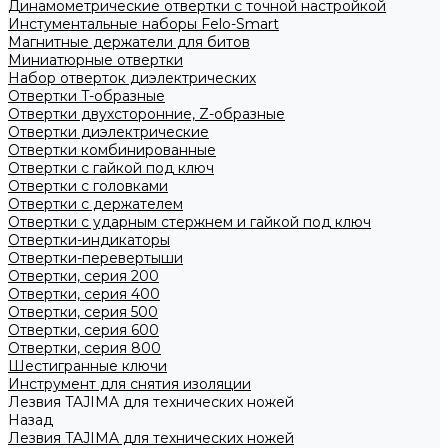
Динамометрические отвертки с точной настройкой
Инстументальные наборы Felo-Smart
Магнитные держатели для битов
Миниатюрные отвертки
Набор отверток диэлектрических
Отвертки T-образные
Отвертки двухсторонние, Z-образные
Отвертки диэлектрические
Отвертки комбинированные
Отвертки с гайкой под ключ
Отвертки с головками
Отвертки с держателем
Отвертки с ударным стержнем и гайкой под ключ
Отвертки-индикаторы
Отвертки-перевертыши
Отвертки, серия 200
Отвертки, серия 400
Отвертки, серия 500
Отвертки, серия 600
Отвертки, серия 800
Шестигранные ключи
Инструмент для снятия изоляции
Лезвия TAJIMA для технических ножей
Назад
Лезвия TAJIMA для технических ножей