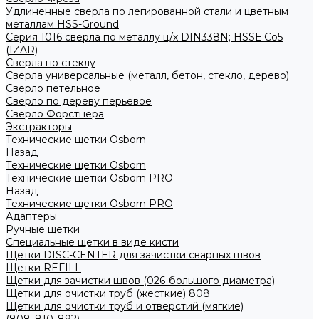
Удлиненные сверла по легированной стали и цветным
металлам HSS-Ground
Серия 1016 сверла по металлу ц/х DIN338N; HSSЕ Со5
(IZAR)
Сверла по стеклу
Сверла универсальные (металл, бетон, стекло, дерево)
Сверло петельное
Сверло по дереву перьевое
Сверло Форстнера
Экстракторы
Технические щетки Osborn
Назад
Технические щетки Osborn
Технические щетки Osborn PRO
Назад
Технические щетки Osborn PRO
Адаптеры
Ручные щетки
Специальные щетки в виде кисти
Щетки DISC-CENTER для зачистки сварных швов
Щетки REFILL
Щетки для зачистки швов (026-большого диаметра)
Щетки для очистки труб (жесткие) 808
Щетки для очистки труб и отверстий (мягкие)