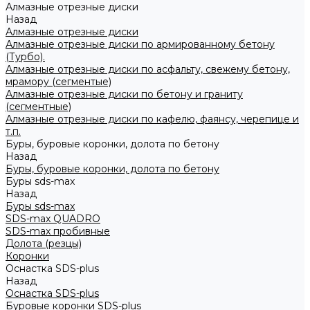
Алмазные отрезные диски
Назад
Алмазные отрезные диски
Алмазные отрезные диски по армированному бетону
(Турбо).
Алмазные отрезные диски по асфальту, свежему бетону,
мрамору (сегментые)
Алмазные отрезные диски по бетону и граниту
(сегментные)
Алмазные отрезные диски по кафелю, фаянсу, черепице и
т.п.
Буры, буровые коронки, долота по бетону
Назад
Буры, буровые коронки, долота по бетону
Буры sds-max
Назад
Буры sds-max
SDS-max QUADRO
SDS-max пробивные
Долота (резцы)
Коронки
Оснастка SDS-plus
Назад
Оснастка SDS-plus
Буровые коронки SDS-plus