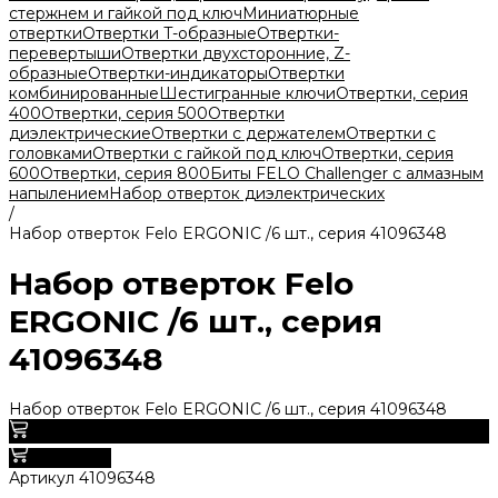
стержнем и гайкой под ключ
Миниатюрные
отвертки
Отвертки T-образные
Отвертки-
перевертыши
Отвертки двухсторонние, Z-
образные
Отвертки-индикаторы
Отвертки
комбинированные
Шестигранные ключи
Отвертки, серия
400
Отвертки, серия 500
Отвертки
диэлектрические
Отвертки с держателем
Отвертки с
головками
Отвертки с гайкой под ключ
Отвертки, серия
600
Отвертки, серия 800
Биты FELO Challenger с алмазным
напылением
Набор отверток диэлектрических
/
Набор отверток Felo ERGONIC /6 шт., серия 41096348
Набор отверток Felo
ERGONIC /6 шт., серия
41096348
Набор отверток Felo ERGONIC /6 шт., серия 41096348
0
В корзину
Артикул
41096348