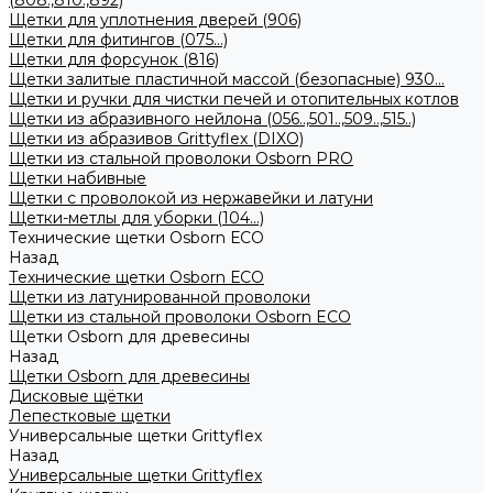
(808.,810.,892)
Щетки для уплотнения дверей (906)
Щетки для фитингов (075...)
Щетки для форсунок (816)
Щетки залитые пластичной массой (безопасные) 930...
Щетки и ручки для чистки печей и отопительных котлов
Щетки из абразивного нейлона (056..,501..,509..,515..)
Щетки из абразивов Grittyflex (DIXO)
Щетки из стальной проволоки Osborn PRO
Щетки набивные
Щетки с проволокой из нержавейки и латуни
Щетки-метлы для уборки (104...)
Технические щетки Osborn ЕСО
Назад
Технические щетки Osborn ЕСО
Щетки из латунированной проволоки
Щетки из стальной проволоки Osborn ECO
Щетки Osborn для древесины
Назад
Щетки Osborn для древесины
Дисковые щётки
Лепестковые щетки
Универсальные щетки Grittyflex
Назад
Универсальные щетки Grittyflex