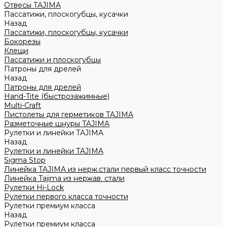
Отвесы TAJIMA
Пассатижи, плоскогубцы, кусачки
Назад
Пассатижи, плоскогубцы, кусачки
Бокорезы
Клещи
Пассатижи и плоскогубцы
Патроны для дрелей
Назад
Патроны для дрелей
Hand-Tite (быстрозажимные)
Multi-Craft
Пистолеты для герметиков TAJIMA
Разметочные шнуры TAJIMA
Рулетки и линейки TAJIMA
Назад
Рулетки и линейки TAJIMA
Sigma Stop
Линейка TAJIMA из нерж.стали первый класс точности
Линейка Tajima из нержав. стали
Рулетки Hi-Lock
Рулетки первого класса точности
Рулетки премиум класса
Назад
Рулетки премиум класса