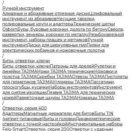
/
Ручной инструмент
Алмазные и абразивные отрезные диски
Шлифовальный
инструмент из абразивов
Несущие тарелки,
полировальные круги и адаптеры
Технические щетки
Osborn
Буры, буровые коронки, долота по бетону
Сверла,
развертки, зенкеры, коронки по металлу
Резьбонарезной
инструмент, наборы плашек и метчиков
Ручной
инструмент
Диски для циркулярных пил
Пилки для
электрических лобзиков и ножовочные полотна
/
Биты, отвертки, ключи
Биты, отвертки, ключи
Патроны для дрелей
Рулетки и
линейки TAJIMA
Ножи TAJIMA технические
Ножовки и
полотна TAJIMA
Скребки TAJIMA
Отвесы TAJIMA
Пистолеты
для герметиков TAJIMA
Угломеры TAJIMA
Пассатижи,
плоскогубцы, кусачки
Наборы инструментов
Инструмент
для снятия изоляции
Лезвия TAJIMA для технических
ножей
Разметочные шнуры TAJIMA
Ножницы TAJIMA
/
Отвертки, серия 400
Адаптеры
Магнитные держатели для битов
Биты TIN
(нитрит-титановые)
Биты и головки
Динамометрические
отвертки с точной настройкой
Инстументальные наборы
Felo-Smart
Отвертки, серия 200
Отвертки с ударным