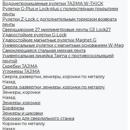
Водонепроницаемые рулетки TAJIMA W-THICK
Рулетки G-Plus и Lock-plus с полиэстерным покрытием
ленты
Рулетки Z-Lock с дополнительным тормозом возврата
ленты
Сверхширокие 27 миллиметровые ленты G3 Lock27
Ударостойкие рулетки G-Lock
Ударостойкие магнитные рулетки Magnet-G
Универсальные рулетки с магнитным основанием W-Mag
Самоклеющаяся стальная мерная лента
Универсальная линейка Tajima с противоскользящей
лентой
Скребки TAJIMA
Угломеры TAJIMA
Сверла, развертки, зенкеры, коронки по металлу
Назад
Сверла, развертки, зенкеры, коронки по металлу
Зенкеры, коронки
Назад
Зенкеры, коронки
Борфрезы
Зенкеры и циковки
Коронки для сверлильного станка
Коронки по металлу
Назад