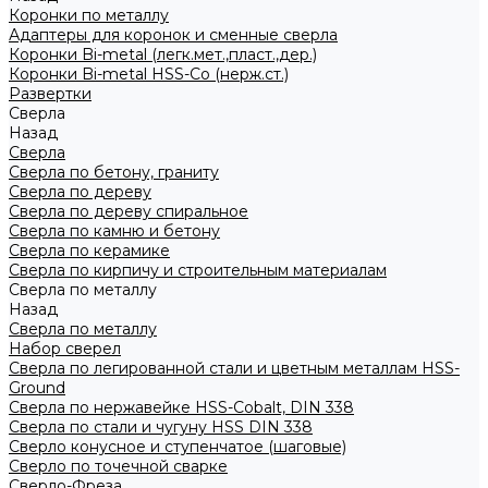
Коронки по металлу
Адаптеры для коронок и сменные сверла
Коронки Bi-metal (легк.мет.,пласт.,дер.)
Коронки Bi-metal HSS-Co (нерж.ст.)
Развертки
Сверла
Назад
Сверла
Сверла по бетону, граниту
Сверла по дереву
Сверла по дереву спиральное
Сверла по камню и бетону
Сверла по керамике
Сверла по кирпичу и строительным материалам
Сверла по металлу
Назад
Сверла по металлу
Набор сверел
Сверла по легированной стали и цветным металлам HSS-
Ground
Сверла по нержавейке HSS-Cobalt, DIN 338
Сверла по стали и чугуну HSS DIN 338
Сверло конусное и ступенчатое (шаговые)
Сверло по точечной сварке
Сверло-Фреза