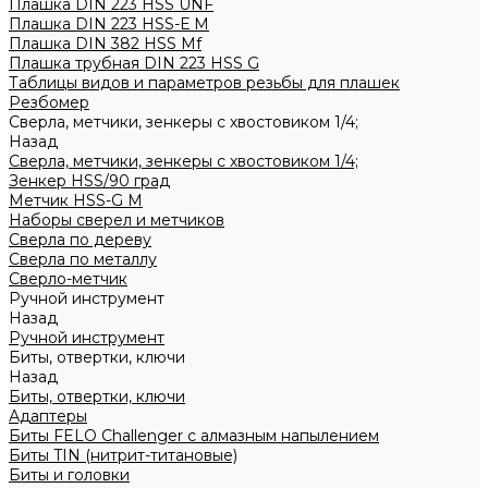
Плашка DIN 223 HSS UNF
Плашка DIN 223 HSS-Е M
Плашка DIN 382 HSS Mf
Плашка трубная DIN 223 HSS G
Таблицы видов и параметров резьбы для плашек
Резбомер
Сверла, метчики, зенкеры с хвостовиком 1/4;
Назад
Сверла, метчики, зенкеры с хвостовиком 1/4;
Зенкер HSS/90 град
Метчик HSS-G М
Наборы сверел и метчиков
Сверла по дереву
Сверла по металлу
Сверло-метчик
Ручной инструмент
Назад
Ручной инструмент
Биты, отвертки, ключи
Назад
Биты, отвертки, ключи
Адаптеры
Биты FELO Challenger с алмазным напылением
Биты TIN (нитрит-титановые)
Биты и головки