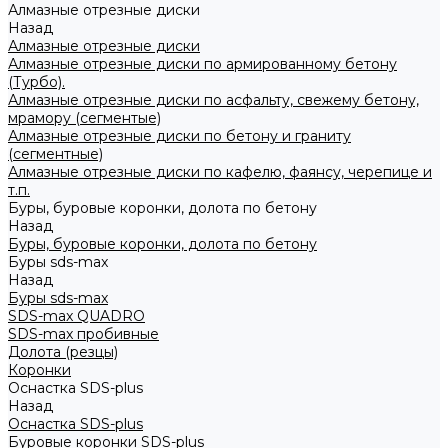
Алмазные отрезные диски
Назад
Алмазные отрезные диски
Алмазные отрезные диски по армированному бетону
(Турбо).
Алмазные отрезные диски по асфальту, свежему бетону,
мрамору (сегментые)
Алмазные отрезные диски по бетону и граниту
(сегментные)
Алмазные отрезные диски по кафелю, фаянсу, черепице и
т.п.
Буры, буровые коронки, долота по бетону
Назад
Буры, буровые коронки, долота по бетону
Буры sds-max
Назад
Буры sds-max
SDS-max QUADRO
SDS-max пробивные
Долота (резцы)
Коронки
Оснастка SDS-plus
Назад
Оснастка SDS-plus
Буровые коронки SDS-plus