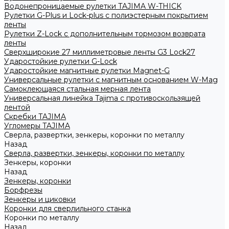
Водонепроницаемые рулетки TAJIMA W-THICK
Рулетки G-Plus и Lock-plus с полиэстерным покрытием
ленты
Рулетки Z-Lock с дополнительным тормозом возврата
ленты
Сверхширокие 27 миллиметровые ленты G3 Lock27
Ударостойкие рулетки G-Lock
Ударостойкие магнитные рулетки Magnet-G
Универсальные рулетки с магнитным основанием W-Mag
Самоклеющаяся стальная мерная лента
Универсальная линейка Tajima с противоскользящей
лентой
Скребки TAJIMA
Угломеры TAJIMA
Сверла, развертки, зенкеры, коронки по металлу
Назад
Сверла, развертки, зенкеры, коронки по металлу
Зенкеры, коронки
Назад
Зенкеры, коронки
Борфрезы
Зенкеры и циковки
Коронки для сверлильного станка
Коронки по металлу
Назад