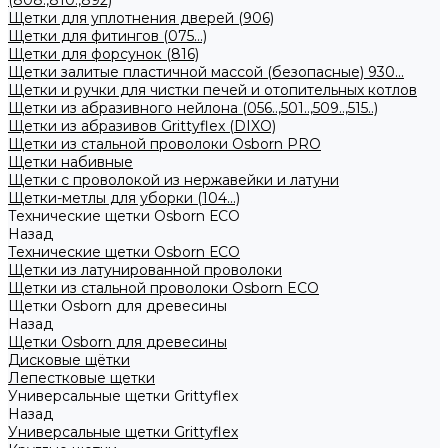
(808.,810.,892)
Щетки для уплотнения дверей (906)
Щетки для фитингов (075...)
Щетки для форсунок (816)
Щетки залитые пластичной массой (безопасные) 930...
Щетки и ручки для чистки печей и отопительных котлов
Щетки из абразивного нейлона (056..,501..,509..,515..)
Щетки из абразивов Grittyflex (DIXO)
Щетки из стальной проволоки Osborn PRO
Щетки набивные
Щетки с проволокой из нержавейки и латуни
Щетки-метлы для уборки (104...)
Технические щетки Osborn ЕСО
Назад
Технические щетки Osborn ЕСО
Щетки из латунированной проволоки
Щетки из стальной проволоки Osborn ECO
Щетки Osborn для древесины
Назад
Щетки Osborn для древесины
Дисковые щётки
Лепестковые щетки
Универсальные щетки Grittyflex
Назад
Универсальные щетки Grittyflex