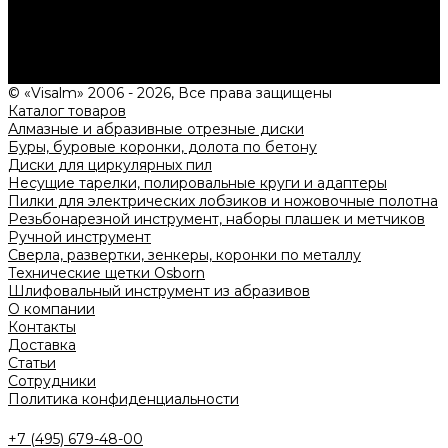
Нужна консультация?
Подробно расскажем о наших услугах, видах работ и
типовых проектах, рассчитаем стоимость и подготовим
индивидуальное предложение!
Задать вопрос
© «Visalm» 2006 - 2026, Все права защищены
Каталог товаров
Алмазные и абразивные отрезные диски
Буры, буровые коронки, долота по бетону
Диски для циркулярных пил
Несущие тарелки, полировальные круги и адаптеры
Пилки для электрических лобзиков и ножовочные полотна
Резьбонарезной инструмент, наборы плашек и метчиков
Ручной инструмент
Сверла, развертки, зенкеры, коронки по металлу
Технические щетки Osborn
Шлифовальный инструмент из абразивов
О компании
Контакты
Доставка
Статьи
Сотрудники
Политика конфиденциальности
+7 (495) 679-48-00