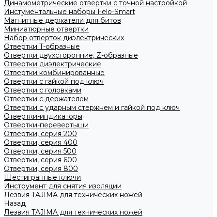
Динамометрические отвертки с точной настройкой
Инстументальные наборы Felo-Smart
Магнитные держатели для битов
Миниатюрные отвертки
Набор отверток диэлектрических
Отвертки T-образные
Отвертки двухсторонние, Z-образные
Отвертки диэлектрические
Отвертки комбинированные
Отвертки с гайкой под ключ
Отвертки с головками
Отвертки с держателем
Отвертки с ударным стержнем и гайкой под ключ
Отвертки-индикаторы
Отвертки-перевертыши
Отвертки, серия 200
Отвертки, серия 400
Отвертки, серия 500
Отвертки, серия 600
Отвертки, серия 800
Шестигранные ключи
Инструмент для снятия изоляции
Лезвия TAJIMA для технических ножей
Назад
Лезвия TAJIMA для технических ножей