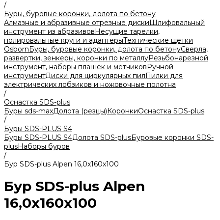
/
Буры, буровые коронки, долота по бетону
Алмазные и абразивные отрезные диски
Шлифовальный
инструмент из абразивов
Несущие тарелки,
полировальные круги и адаптеры
Технические щетки
Osborn
Буры, буровые коронки, долота по бетону
Сверла,
развертки, зенкеры, коронки по металлу
Резьбонарезной
инструмент, наборы плашек и метчиков
Ручной
инструмент
Диски для циркулярных пил
Пилки для
электрических лобзиков и ножовочные полотна
/
Оснастка SDS-plus
Буры sds-max
Долота (резцы)
Коронки
Оснастка SDS-plus
/
Буры SDS-PLUS S4
Буры SDS-PLUS S4
Долота SDS-plus
Буровые коронки SDS-
plus
Наборы буров
/
Бур SDS-plus Alpen 16,0x160х100
Бур SDS-plus Alpen
16,0x160х100