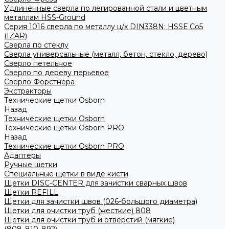
Удлиненные сверла по легированной стали и цветным
металлам HSS-Ground
Серия 1016 сверла по металлу ц/х DIN338N; HSSЕ Со5
(IZAR)
Сверла по стеклу
Сверла универсальные (металл, бетон, стекло, дерево)
Сверло петельное
Сверло по дереву перьевое
Сверло Форстнера
Экстракторы
Технические щетки Osborn
Назад
Технические щетки Osborn
Технические щетки Osborn PRO
Назад
Технические щетки Osborn PRO
Адаптеры
Ручные щетки
Специальные щетки в виде кисти
Щетки DISC-CENTER для зачистки сварных швов
Щетки REFILL
Щетки для зачистки швов (026-большого диаметра)
Щетки для очистки труб (жесткие) 808
Щетки для очистки труб и отверстий (мягкие)