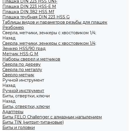
Плашка DIN 223 HSS UNF
Плашка DIN 223 HSS-Е M
Плашка DIN 382 HSS Mf
Плашка трубная DIN 223 HSS G
Таблицы видов и параметров резьбы для плашек
Резбомер
Сверла, метчики, зенкеры с хвостовиком 1/4;
Назад
Сверла, метчики, зенкеры с хвостовиком 1/4;
Зенкер HSS/90 град
Метчик HSS-G М
Наборы сверел и метчиков
Сверла по дереву
Сверла по металлу
Сверло-метчик
Ручной инструмент
Назад
Ручной инструмент
Биты, отвертки, ключи
Назад
Биты, отвертки, ключи
Адаптеры
Биты FELO Challenger с алмазным напылением
Биты TIN (нитрит-титановые)
Биты и головки