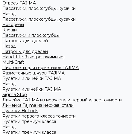
Отвесы TAJIMA
Пассатижи, плоскогубцы, кусачки
Назад
Пассатижи, плоскогубцы, кусачки
Бокорезы
Клещи
Пассатижи и плоскогубцы
Патроны для дрелей
Назад
Патроны для дрелей
Hand-Tite (быстрозажимные)
Multi-Craft
Пистолеты для герметиков TAJIMA
Разметочные шнуры TAJIMA
Рулетки и линейки TAJIMA
Назад
Рулетки и линейки TAJIMA
Sigma Stop
Линейка TAJIMA из нерж.стали первый класс точности
Линейка Tajima из нержав. стали
Рулетки Hi-Lock
Рулетки первого класса точности
Рулетки премиум класса
Назад
Рулетки премиум класса