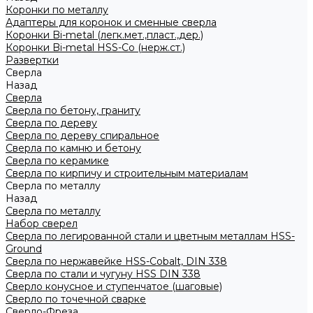
Коронки по металлу
Адаптеры для коронок и сменные сверла
Коронки Bi-metal (легк.мет.,пласт.,дер.)
Коронки Bi-metal HSS-Co (нерж.ст.)
Развертки
Сверла
Назад
Сверла
Сверла по бетону, граниту
Сверла по дереву
Сверла по дереву спиральное
Сверла по камню и бетону
Сверла по керамике
Сверла по кирпичу и строительным материалам
Сверла по металлу
Назад
Сверла по металлу
Набор сверел
Сверла по легированной стали и цветным металлам HSS-
Ground
Сверла по нержавейке HSS-Cobalt, DIN 338
Сверла по стали и чугуну HSS DIN 338
Сверло конусное и ступенчатое (шаговые)
Сверло по точечной сварке
Сверло-Фреза