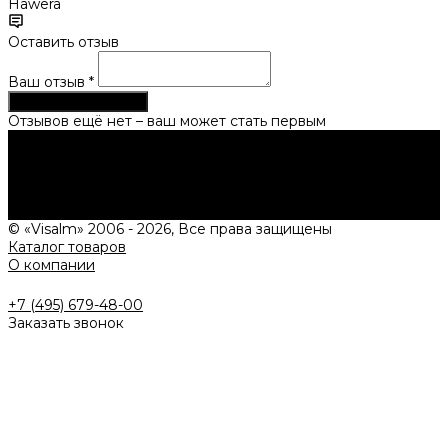
Hawera
Оставить отзыв
Ваш отзыв
*
Опубликовать отзыв
Отзывов ещё нет – ваш может стать первым
Нужна консультация?
Подробно расскажем о наших услугах, видах работ и
типовых проектах, рассчитаем стоимость и подготовим
индивидуальное предложение!
Задать вопрос
© «Visalm» 2006 - 2026, Все права защищены
Каталог товаров
О компании
+7 (495) 679-48-00
Заказать звонок