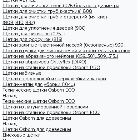
Щетки REFILL
Щетки для зачистки швов (026-большого диаметра)
Щетки для очистки труб (жесткие) 808
Щетки для очистки труб и отверстий (мягкие)
(808.,810.,892)
Щетки для уплотнения дверей (906)
Щетки для фитингов (075...)
Щетки для форсунок (816)
Щетки залитые пластичной массой (безопасные) 930...
Щетки и ручки для чистки печей и отопительных котлов
Щетки из абразивного нейлона (056..,501..,509..,515..)
Щетки из абразивов Grittyflex (DIXO)
Щетки из стальной проволоки Osborn PRO
Щетки набивные
Щетки с проволокой из нержавейки и латуни
Щетки-метлы для уборки (104...)
Технические щетки Osborn ЕСО
Назад
Технические щетки Osborn ЕСО
Щетки из латунированной проволоки
Щетки из стальной проволоки Osborn ECO
Щетки Osborn для древесины
Назад
Щетки Osborn для древесины
Дисковые щётки