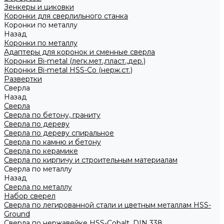
Зенкеры и циковки
Коронки для сверлильного станка
Коронки по металлу
Назад
Коронки по металлу
Адаптеры для коронок и сменные сверла
Коронки Bi-metal (легк.мет.,пласт.,дер.)
Коронки Bi-metal HSS-Co (нерж.ст.)
Развертки
Сверла
Назад
Сверла
Сверла по бетону, граниту
Сверла по дереву
Сверла по дереву спиральное
Сверла по камню и бетону
Сверла по керамике
Сверла по кирпичу и строительным материалам
Сверла по металлу
Назад
Сверла по металлу
Набор сверел
Сверла по легированной стали и цветным металлам HSS-
Ground
Сверла по нержавейке HSS-Cobalt, DIN 338