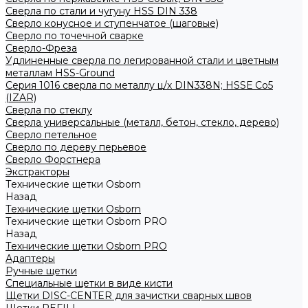
Сверла по стали и чугуну HSS DIN 338
Сверло конусное и ступенчатое (шаговые)
Сверло по точечной сварке
Сверло-Фреза
Удлиненные сверла по легированной стали и цветным
металлам HSS-Ground
Серия 1016 сверла по металлу ц/х DIN338N; HSSЕ Со5
(IZAR)
Сверла по стеклу
Сверла универсальные (металл, бетон, стекло, дерево)
Сверло петельное
Сверло по дереву перьевое
Сверло Форстнера
Экстракторы
Технические щетки Osborn
Назад
Технические щетки Osborn
Технические щетки Osborn PRO
Назад
Технические щетки Osborn PRO
Адаптеры
Ручные щетки
Специальные щетки в виде кисти
Щетки DISC-CENTER для зачистки сварных швов