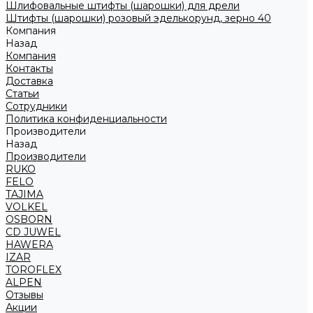
Шлифовальные штифты (шарошки) для дрели
Штифты (шарошки) розовый эделькорунд, зерно 40
Компания
Назад
Компания
Контакты
Доставка
Статьи
Сотрудники
Политика конфиденциальности
Производители
Назад
Производители
RUKO
FELO
TAJIMA
VOLKEL
OSBORN
CD JUWEL
HAWERA
IZAR
TOROFLEX
ALPEN
Отзывы
Акции