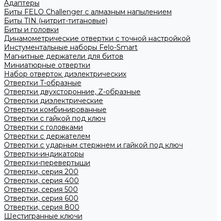
Адаптеры
Биты FELO Challenger с алмазным напылением
Биты TIN (нитрит-титановые)
Биты и головки
Динамометрические отвертки с точной настройкой
Инстументальные наборы Felo-Smart
Магнитные держатели для битов
Миниатюрные отвертки
Набор отверток диэлектрических
Отвертки T-образные
Отвертки двухсторонние, Z-образные
Отвертки диэлектрические
Отвертки комбинированные
Отвертки с гайкой под ключ
Отвертки с головками
Отвертки с держателем
Отвертки с ударным стержнем и гайкой под ключ
Отвертки-индикаторы
Отвертки-перевертыши
Отвертки, серия 200
Отвертки, серия 400
Отвертки, серия 500
Отвертки, серия 600
Отвертки, серия 800
Шестигранные ключи