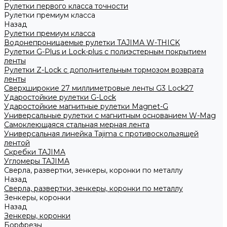
Рулетки первого класса точности
Рулетки премиум класса
Назад
Рулетки премиум класса
Водонепроницаемые рулетки TAJIMA W-THICK
Рулетки G-Plus и Lock-plus с полиэстерным покрытием
ленты
Рулетки Z-Lock с дополнительным тормозом возврата
ленты
Сверхширокие 27 миллиметровые ленты G3 Lock27
Ударостойкие рулетки G-Lock
Ударостойкие магнитные рулетки Magnet-G
Универсальные рулетки с магнитным основанием W-Mag
Самоклеющаяся стальная мерная лента
Универсальная линейка Tajima с противоскользящей
лентой
Скребки TAJIMA
Угломеры TAJIMA
Сверла, развертки, зенкеры, коронки по металлу
Назад
Сверла, развертки, зенкеры, коронки по металлу
Зенкеры, коронки
Назад
Зенкеры, коронки
Борфрезы