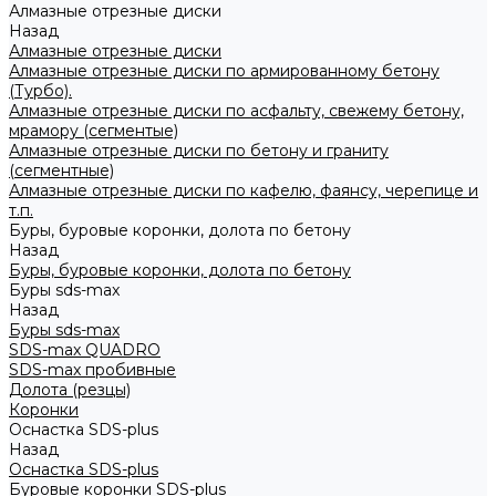
Алмазные отрезные диски
Назад
Алмазные отрезные диски
Алмазные отрезные диски по армированному бетону
(Турбо).
Алмазные отрезные диски по асфальту, свежему бетону,
мрамору (сегментые)
Алмазные отрезные диски по бетону и граниту
(сегментные)
Алмазные отрезные диски по кафелю, фаянсу, черепице и
т.п.
Буры, буровые коронки, долота по бетону
Назад
Буры, буровые коронки, долота по бетону
Буры sds-max
Назад
Буры sds-max
SDS-max QUADRO
SDS-max пробивные
Долота (резцы)
Коронки
Оснастка SDS-plus
Назад
Оснастка SDS-plus
Буровые коронки SDS-plus