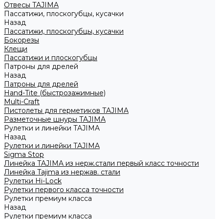
Отвесы TAJIMA
Пассатижи, плоскогубцы, кусачки
Назад
Пассатижи, плоскогубцы, кусачки
Бокорезы
Клещи
Пассатижи и плоскогубцы
Патроны для дрелей
Назад
Патроны для дрелей
Hand-Tite (быстрозажимные)
Multi-Craft
Пистолеты для герметиков TAJIMA
Разметочные шнуры TAJIMA
Рулетки и линейки TAJIMA
Назад
Рулетки и линейки TAJIMA
Sigma Stop
Линейка TAJIMA из нерж.стали первый класс точности
Линейка Tajima из нержав. стали
Рулетки Hi-Lock
Рулетки первого класса точности
Рулетки премиум класса
Назад
Рулетки премиум класса