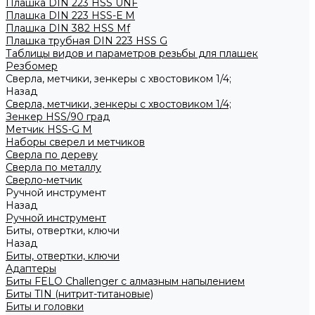
Плашка DIN 223 HSS UNF
Плашка DIN 223 HSS-Е M
Плашка DIN 382 HSS Mf
Плашка трубная DIN 223 HSS G
Таблицы видов и параметров резьбы для плашек
Резбомер
Сверла, метчики, зенкеры с хвостовиком 1/4;
Назад
Сверла, метчики, зенкеры с хвостовиком 1/4;
Зенкер HSS/90 град
Метчик HSS-G М
Наборы сверел и метчиков
Сверла по дереву
Сверла по металлу
Сверло-метчик
Ручной инструмент
Назад
Ручной инструмент
Биты, отвертки, ключи
Назад
Биты, отвертки, ключи
Адаптеры
Биты FELO Challenger с алмазным напылением
Биты TIN (нитрит-титановые)
Биты и головки