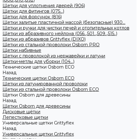
(808.,810.,892)
Щетки для уплотнения дверей (906)
Щетки для фитингов (075...)
Щетки для форсунок (816)
Щетки залитые пластичной массой (безопасные) 930...
Щетки и ручки для чистки печей и отопительных котлов
Щетки из абразивного нейлона (056..,501..,509..,515..)
Щетки из абразивов Grittyflex (DIXO)
Щетки из стальной проволоки Osborn PRO
Щетки набивные
Щетки с проволокой из нержавейки и латуни
Щетки-метлы для уборки (104...)
Технические щетки Osborn ЕСО
Назад
Технические щетки Osborn ЕСО
Щетки из латунированной проволоки
Щетки из стальной проволоки Osborn ECO
Щетки Osborn для древесины
Назад
Щетки Osborn для древесины
Дисковые щётки
Лепестковые щетки
Универсальные щетки Grittyflex
Назад
Универсальные щетки Grittyflex