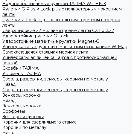
Водонепроницаемые рулетки TAJIMA W-THICK
Рулетки G-Plus и Lock-plus с полиэстерным покрытием
ленты
Рулетки Z-Lock с дополнительным тормозом возврата
ленты
Сверхширокие 27 миллиметровые ленты G3 Lock27
Ударостойкие рулетки G-Lock
Ударостойкие магнитные рулетки Magnet-G
Универсальные рулетки с магнитным основанием W-Mag
Самоклеющаяся стальная мерная лента
Универсальная линейка Tajima с противоскользящей
лентой
Скребки TAJIMA
Угломеры TAJIMA
Сверла, развертки, зенкеры, коронки по металлу
Назад
Сверла, развертки, зенкеры, коронки по металлу
Зенкеры, коронки
Назад
Зенкеры, коронки
Борфрезы
Зенкеры и циковки
Коронки для сверлильного станка
Коронки по металлу
Назад