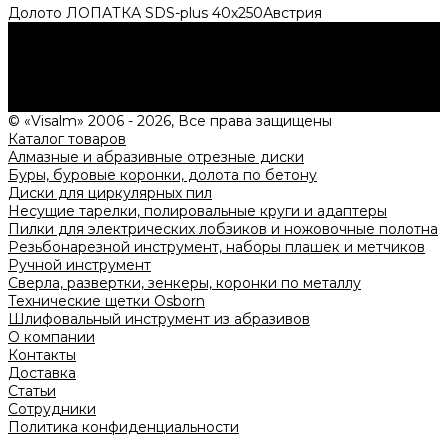
Долото ЛОПАТКА SDS-plus 40х250Австрия
Нужна консультация?
Подробно расскажем о наших услугах, видах работ и
типовых проектах, рассчитаем стоимость и подготовим
индивидуальное предложение!
Задать вопрос
© «Visalm» 2006 - 2026, Все права защищены
Каталог товаров
Алмазные и абразивные отрезные диски
Буры, буровые коронки, долота по бетону
Диски для циркулярных пил
Несущие тарелки, полировальные круги и адаптеры
Пилки для электрических лобзиков и ножовочные полотна
Резьбонарезной инструмент, наборы плашек и метчиков
Ручной инструмент
Сверла, развертки, зенкеры, коронки по металлу
Технические щетки Osborn
Шлифовальный инструмент из абразивов
О компании
Контакты
Доставка
Статьи
Сотрудники
Политика конфиденциальности