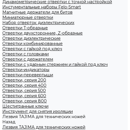
Динамометрические отвертки с точной настройкой
Инстументальные наборы Felo-Smart
Магнитные держатели для битов
Миниатюрные отвертки
Набор отверток диэлектрических
Отвертки T-образные
Отвертки двухсторонние, Z-образные
Отвертки диэлектрические
Отвертки комбинированные
Отвертки с гайкой под ключ
Отвертки с головками
Отвертки с держателем
Отвертки с ударным стержнем и гайкой под ключ
Отвертки-индикаторы
Отвертки-перевертыши
Отвертки, серия 200
Отвертки, серия 400
Отвертки, серия 500
Отвертки, серия 600
Отвертки, серия 800
Шестигранные ключи
Инструмент для снятия изоляции
Лезвия TAJIMA для технических ножей
Назад
Лезвия TAJIMA для технических ножей