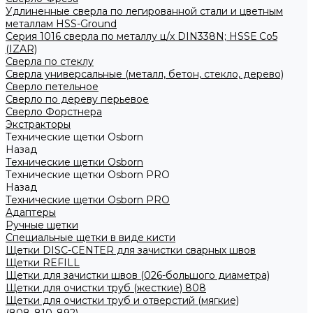
Удлиненные сверла по легированной стали и цветным
металлам HSS-Ground
Серия 1016 сверла по металлу ц/х DIN338N; HSSЕ Со5
(IZAR)
Сверла по стеклу
Сверла универсальные (металл, бетон, стекло, дерево)
Сверло петельное
Сверло по дереву перьевое
Сверло Форстнера
Экстракторы
Технические щетки Osborn
Назад
Технические щетки Osborn
Технические щетки Osborn PRO
Назад
Технические щетки Osborn PRO
Адаптеры
Ручные щетки
Специальные щетки в виде кисти
Щетки DISC-CENTER для зачистки сварных швов
Щетки REFILL
Щетки для зачистки швов (026-большого диаметра)
Щетки для очистки труб (жесткие) 808
Щетки для очистки труб и отверстий (мягкие)