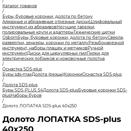
/
Каталог товаров
/
Буры, буровые коронки, долота по бетону
Алмазные и абразивные отрезные диски
Шлифовальный
инструмент из абразивов
Несущие тарелки,
полировальные круги и адаптеры
Технические щетки
Osborn
Буры, буровые коронки, долота по бетону
Сверла,
развертки, зенкеры, коронки по металлу
Резьбонарезной
инструмент, наборы плашек и метчиков
Ручной
инструмент
Диски для циркулярных пил
Пилки для
электрических лобзиков и ножовочные полотна
/
Оснастка SDS-plus
Буры sds-max
Долота (резцы)
Коронки
Оснастка SDS-plus
/
Долота SDS-plus
Буры SDS-PLUS S4
Долота SDS-plus
Буровые коронки SDS-
plus
Наборы буров
/
Долото ЛОПАТКА SDS-plus 40х250
Долото ЛОПАТКА SDS-plus
40х250