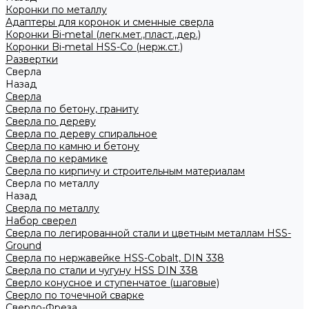
Коронки по металлу
Адаптеры для коронок и сменные сверла
Коронки Bi-metal (легк.мет.,пласт.,дер.)
Коронки Bi-metal HSS-Co (нерж.ст.)
Развертки
Сверла
Назад
Сверла
Сверла по бетону, граниту
Сверла по дереву
Сверла по дереву спиральное
Сверла по камню и бетону
Сверла по керамике
Сверла по кирпичу и строительным материалам
Сверла по металлу
Назад
Сверла по металлу
Набор сверел
Сверла по легированной стали и цветным металлам HSS-
Ground
Сверла по нержавейке HSS-Cobalt, DIN 338
Сверла по стали и чугуну HSS DIN 338
Сверло конусное и ступенчатое (шаговые)
Сверло по точечной сварке
Сверло-Фреза