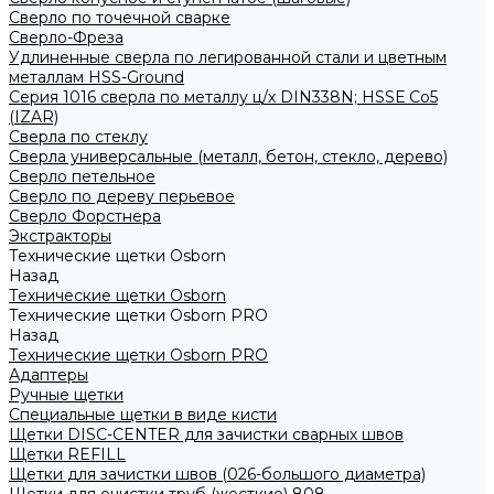
Сверло по точечной сварке
Сверло-Фреза
Удлиненные сверла по легированной стали и цветным
металлам HSS-Ground
Серия 1016 сверла по металлу ц/х DIN338N; HSSЕ Со5
(IZAR)
Сверла по стеклу
Сверла универсальные (металл, бетон, стекло, дерево)
Сверло петельное
Сверло по дереву перьевое
Сверло Форстнера
Экстракторы
Технические щетки Osborn
Назад
Технические щетки Osborn
Технические щетки Osborn PRO
Назад
Технические щетки Osborn PRO
Адаптеры
Ручные щетки
Специальные щетки в виде кисти
Щетки DISC-CENTER для зачистки сварных швов
Щетки REFILL
Щетки для зачистки швов (026-большого диаметра)