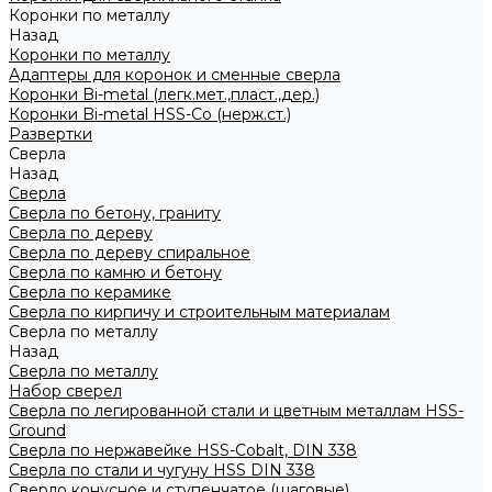
Коронки по металлу
Назад
Коронки по металлу
Адаптеры для коронок и сменные сверла
Коронки Bi-metal (легк.мет.,пласт.,дер.)
Коронки Bi-metal HSS-Co (нерж.ст.)
Развертки
Сверла
Назад
Сверла
Сверла по бетону, граниту
Сверла по дереву
Сверла по дереву спиральное
Сверла по камню и бетону
Сверла по керамике
Сверла по кирпичу и строительным материалам
Сверла по металлу
Назад
Сверла по металлу
Набор сверел
Сверла по легированной стали и цветным металлам HSS-
Ground
Сверла по нержавейке HSS-Cobalt, DIN 338
Сверла по стали и чугуну HSS DIN 338
Сверло конусное и ступенчатое (шаговые)