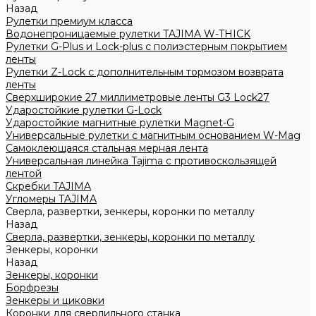
Назад
Рулетки премиум класса
Водонепроницаемые рулетки TAJIMA W-THICK
Рулетки G-Plus и Lock-plus с полиэстерным покрытием
ленты
Рулетки Z-Lock с дополнительным тормозом возврата
ленты
Сверхширокие 27 миллиметровые ленты G3 Lock27
Ударостойкие рулетки G-Lock
Ударостойкие магнитные рулетки Magnet-G
Универсальные рулетки с магнитным основанием W-Mag
Самоклеющаяся стальная мерная лента
Универсальная линейка Tajima с противоскользящей
лентой
Скребки TAJIMA
Угломеры TAJIMA
Сверла, развертки, зенкеры, коронки по металлу
Назад
Сверла, развертки, зенкеры, коронки по металлу
Зенкеры, коронки
Назад
Зенкеры, коронки
Борфрезы
Зенкеры и циковки
Коронки для сверлильного станка