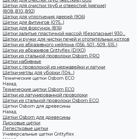
Щетки для очистки труб (жесткие) 808
Щетки для очистки труб и отверстий (мягкие)
(808.,810.,892)
Щетки для уплотнения дверей (906)
Щетки для фитингов (075...)
Щетки для форсунок (816)
Щетки залитые пластичной массой (безопасные) 930...
Щетки и ручки для чистки печей и отопительных котлов
Щетки из абразивного нейлона (056..,501..,509..,515..)
Щетки из абразивов Grittyflex (DIXO)
Щетки из стальной проволоки Osborn PRO
Щетки набивные
Щетки с проволокой из нержавейки и латуни
Щетки-метлы для уборки (104...)
Технические щетки Osborn ЕСО
Назад
Технические щетки Osborn ЕСО
Щетки из латунированной проволоки
Щетки из стальной проволоки Osborn ECO
Щетки Osborn для древесины
Назад
Щетки Osborn для древесины
Дисковые щётки
Лепестковые щетки
Универсальные щетки Grittyflex