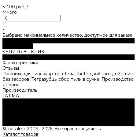
3 400 руб.
/
Много
-
+
×
Выбрано максимальное количество, доступное для заказа
В корзину
ДОБАВЛЕНО
КУПИТЬ В 1 КЛИК
Описание
Характеристики
Отзывы
Рашпиль для гипсокартона Tetra Theth двойного действия
без засоров. Тетразубцы,сбор пыли в ручке. Производство
Япония.
Производитель
TAJIMA
Нужна консультация?
Подробно расскажем о наших услугах, видах работ и
типовых проектах, рассчитаем стоимость и подготовим
индивидуальное предложение!
Задать вопрос
© «Visalm» 2006 - 2026, Все права защищены
Каталог товаров