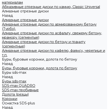
материалам
Абразивные отрезные диски по камню, Classic Universal
Алмазные отрезные диски
Назад
Алмазные отрезные диски
Алмазные отрезные диски по армированному бетону
(Турбо).
Алмазные отрезные диски по асфальту, свежему бетону,
мрамору (сегментые)
Алмазные отрезные диски по бетону и граниту
(сегментные)
Алмазные отрезные диски по кафелю, фаянсу, черепице и
т.п.
Буры, буровые коронки, долота по бетону
Назад
Буры, буровые коронки, долота по бетону
Буры sds-max
Назад
Буры sds-max
SDS-max QUADRO
SDS-max пробивные
Долота (резцы)
Коронки
Оснастка SDS-plus
Назад