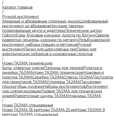
/
Каталог товаров
/
Ручной инструмент
Алмазные и абразивные отрезные диски
Шлифовальный
инструмент из абразивов
Несущие тарелки,
полировальные круги и адаптеры
Технические щетки
Osborn
Буры, буровые коронки, долота по бетону
Сверла,
развертки, зенкеры, коронки по металлу
Резьбонарезной
инструмент, наборы плашек и метчиков
Ручной
инструмент
Диски для циркулярных пил
Пилки для
электрических лобзиков и ножовочные полотна
/
Ножи TAJIMA технические
Биты, отвертки, ключи
Патроны для дрелей
Рулетки и
линейки TAJIMA
Ножи TAJIMA технические
Ножовки и
полотна TAJIMA
Скребки TAJIMA
Отвесы TAJIMA
Пистолеты
для герметиков TAJIMA
Угломеры TAJIMA
Пассатижи,
плоскогубцы, кусачки
Наборы инструментов
Инструмент
для снятия изоляции
Лезвия TAJIMA для технических
ножей
Разметочные шнуры TAJIMA
Ножницы TAJIMA
/
Ножи TAJIMA специальные
Ножи TAJIMA 18 мм
Ножи TAJIMA 25 мм
Ножи TAJIMA 9
мм
Ножи TAJIMA специальные