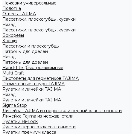
Ножовки универсальные
Полотна
Отвесы TAJIMA
Пассатижи, плоскогубцы, кусачки
Назад
Пассатижи, плоскогубцы, кусачки
Бокорезы
Клещи
Пассатижи и плоскогубцы
Патроны для дрелей
Назад
Патроны для дрелей
Hand-Tite (быстрозажимные)
Multi-Craft
Пистолеты для герметиков TAJIMA
Разметочные шнуры TAJIMA
Рулетки и линейки TAJIMA
Назад
Рулетки и линейки TAJIMA
Sigma Stop
Линейка TAJIMA из нерж.стали первый класс точности
Линейка Tajima из нержав. стали
Рулетки Hi-Lock
Рулетки первого класса точности
Рулетки премиум класса