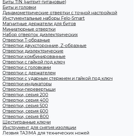
Биты TIN (нитрит-титановые)
Биты и головки
Динамометрические отвертки с точной настройкой
Инстументальные наборы Felo-Smart
Магнитные держатели для битов
Миниатюрные отвертки
Набор отверток диэлектрических
Отвертки T-образные
Отвертки двухсторонние, Z-образные
Отвертки диэлектрические
Отвертки комбинированные
Отвертки с гайкой под ключ
Отвертки с головками
Отвертки с держателем
Отвертки с ударным стержнем и гайкой под ключ
Отвертки-индикаторы
Отвертки-перевертыши
Отвертки, серия 200
Отвертки, серия 400
Отвертки, серия 500
Отвертки, серия 600
Отвертки, серия 800
Шестигранные ключи
Инструмент для снятия изоляции
Лезвия TAJIMA для технических ножей