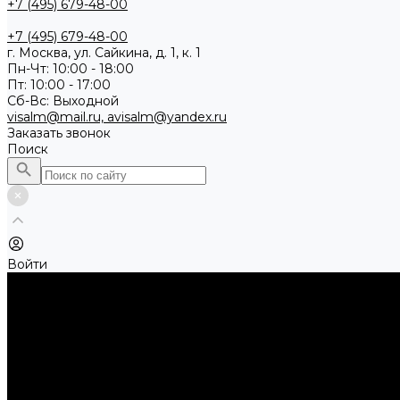
+7 (495) 679-48-00
+7 (495) 679-48-00
г. Москва, ул. Сайкина, д. 1, к. 1
Пн-Чт: 10:00 - 18:00
Пт: 10:00 - 17:00
Сб-Вс: Выходной
visalm@mail.ru, avisalm@yandex.ru
Заказать звонок
Поиск
Войти
...
Каталог товаров
Алмазные и абразивные отрезные диски
Абразивные диски по металлу
Абразивные отрезные диски по алюминию
Абразивные отрезные диски по нержавеющей стали
Абразивные отрезные диски по стали
Абразивные отрезные диски по стали, Classic Universal