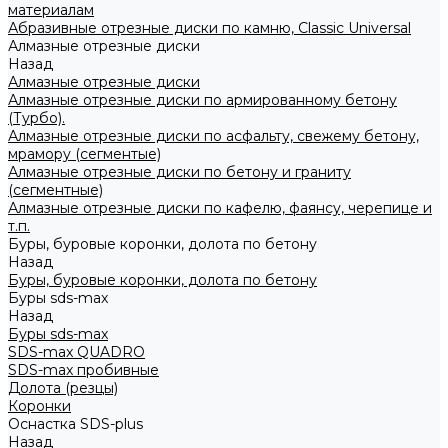
материалам
Абразивные отрезные диски по камню, Classic Universal
Алмазные отрезные диски
Назад
Алмазные отрезные диски
Алмазные отрезные диски по армированному бетону
(Турбо).
Алмазные отрезные диски по асфальту, свежему бетону,
мрамору (сегментые)
Алмазные отрезные диски по бетону и граниту
(сегментные)
Алмазные отрезные диски по кафелю, фаянсу, черепице и
т.п.
Буры, буровые коронки, долота по бетону
Назад
Буры, буровые коронки, долота по бетону
Буры sds-max
Назад
Буры sds-max
SDS-max QUADRO
SDS-max пробивные
Долота (резцы)
Коронки
Оснастка SDS-plus
Назад