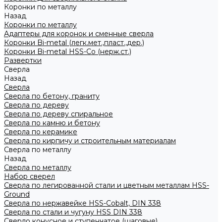
Коронки по металлу
Назад
Коронки по металлу
Адаптеры для коронок и сменные сверла
Коронки Bi-metal (легк.мет.,пласт.,дер.)
Коронки Bi-metal HSS-Co (нерж.ст.)
Развертки
Сверла
Назад
Сверла
Сверла по бетону, граниту
Сверла по дереву
Сверла по дереву спиральное
Сверла по камню и бетону
Сверла по керамике
Сверла по кирпичу и строительным материалам
Сверла по металлу
Назад
Сверла по металлу
Набор сверел
Сверла по легированной стали и цветным металлам HSS-
Ground
Сверла по нержавейке HSS-Cobalt, DIN 338
Сверла по стали и чугуну HSS DIN 338
Сверло конусное и ступенчатое (шаговые)