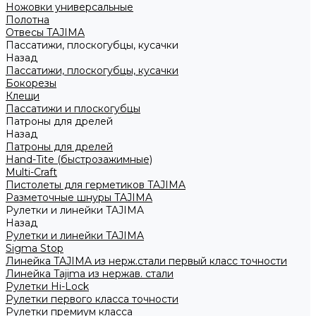
Ножовки универсальные
Полотна
Отвесы TAJIMA
Пассатижи, плоскогубцы, кусачки
Назад
Пассатижи, плоскогубцы, кусачки
Бокорезы
Клещи
Пассатижи и плоскогубцы
Патроны для дрелей
Назад
Патроны для дрелей
Hand-Tite (быстрозажимные)
Multi-Craft
Пистолеты для герметиков TAJIMA
Разметочные шнуры TAJIMA
Рулетки и линейки TAJIMA
Назад
Рулетки и линейки TAJIMA
Sigma Stop
Линейка TAJIMA из нерж.стали первый класс точности
Линейка Tajima из нержав. стали
Рулетки Hi-Lock
Рулетки первого класса точности
Рулетки премиум класса