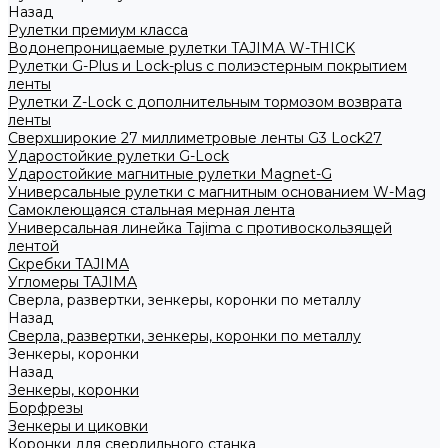
Назад
Рулетки премиум класса
Водонепроницаемые рулетки TAJIMA W-THICK
Рулетки G-Plus и Lock-plus с полиэстерным покрытием
ленты
Рулетки Z-Lock с дополнительным тормозом возврата
ленты
Сверхширокие 27 миллиметровые ленты G3 Lock27
Ударостойкие рулетки G-Lock
Ударостойкие магнитные рулетки Magnet-G
Универсальные рулетки с магнитным основанием W-Mag
Самоклеющаяся стальная мерная лента
Универсальная линейка Tajima с противоскользящей
лентой
Скребки TAJIMA
Угломеры TAJIMA
Сверла, развертки, зенкеры, коронки по металлу
Назад
Сверла, развертки, зенкеры, коронки по металлу
Зенкеры, коронки
Назад
Зенкеры, коронки
Борфрезы
Зенкеры и циковки
Коронки для сверлильного станка