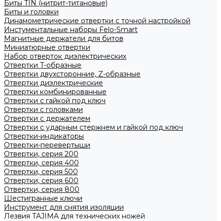
Биты TIN (нитрит-титановые)
Биты и головки
Динамометрические отвертки с точной настройкой
Инстументальные наборы Felo-Smart
Магнитные держатели для битов
Миниатюрные отвертки
Набор отверток диэлектрических
Отвертки T-образные
Отвертки двухсторонние, Z-образные
Отвертки диэлектрические
Отвертки комбинированные
Отвертки с гайкой под ключ
Отвертки с головками
Отвертки с держателем
Отвертки с ударным стержнем и гайкой под ключ
Отвертки-индикаторы
Отвертки-перевертыши
Отвертки, серия 200
Отвертки, серия 400
Отвертки, серия 500
Отвертки, серия 600
Отвертки, серия 800
Шестигранные ключи
Инструмент для снятия изоляции
Лезвия TAJIMA для технических ножей