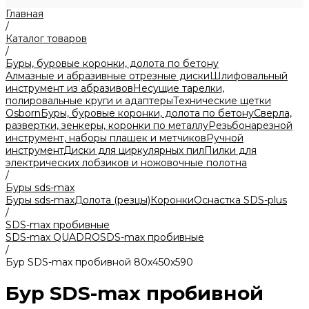
Главная
/
Каталог товаров
/
Буры, буровые коронки, долота по бетону
Алмазные и абразивные отрезные диски
Шлифовальный
инструмент из абразивов
Несущие тарелки,
полировальные круги и адаптеры
Технические щетки
Osborn
Буры, буровые коронки, долота по бетону
Сверла,
развертки, зенкеры, коронки по металлу
Резьбонарезной
инструмент, наборы плашек и метчиков
Ручной
инструмент
Диски для циркулярных пил
Пилки для
электрических лобзиков и ножовочные полотна
/
Буры sds-max
Буры sds-max
Долота (резцы)
Коронки
Оснастка SDS-plus
/
SDS-max пробивные
SDS-max QUADRO
SDS-max пробивные
/
Бур SDS-max пробивной 80х450x590
Бур SDS-max пробивной