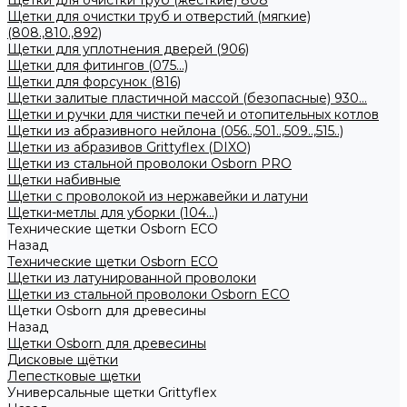
Щетки для очистки труб (жесткие) 808
Щетки для очистки труб и отверстий (мягкие)
(808.,810.,892)
Щетки для уплотнения дверей (906)
Щетки для фитингов (075...)
Щетки для форсунок (816)
Щетки залитые пластичной массой (безопасные) 930...
Щетки и ручки для чистки печей и отопительных котлов
Щетки из абразивного нейлона (056..,501..,509..,515..)
Щетки из абразивов Grittyflex (DIXO)
Щетки из стальной проволоки Osborn PRO
Щетки набивные
Щетки с проволокой из нержавейки и латуни
Щетки-метлы для уборки (104...)
Технические щетки Osborn ЕСО
Назад
Технические щетки Osborn ЕСО
Щетки из латунированной проволоки
Щетки из стальной проволоки Osborn ECO
Щетки Osborn для древесины
Назад
Щетки Osborn для древесины
Дисковые щётки
Лепестковые щетки
Универсальные щетки Grittyflex