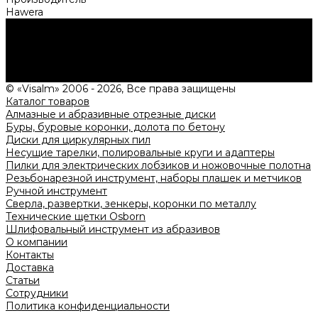
Hawera
Нужна консультация?
Подробно расскажем о наших услугах, видах работ и
типовых проектах, рассчитаем стоимость и подготовим
индивидуальное предложение!
Задать вопрос
© «Visalm» 2006 - 2026, Все права защищены
Каталог товаров
Алмазные и абразивные отрезные диски
Буры, буровые коронки, долота по бетону
Диски для циркулярных пил
Несущие тарелки, полировальные круги и адаптеры
Пилки для электрических лобзиков и ножовочные полотна
Резьбонарезной инструмент, наборы плашек и метчиков
Ручной инструмент
Сверла, развертки, зенкеры, коронки по металлу
Технические щетки Osborn
Шлифовальный инструмент из абразивов
О компании
Контакты
Доставка
Статьи
Сотрудники
Политика конфиденциальности