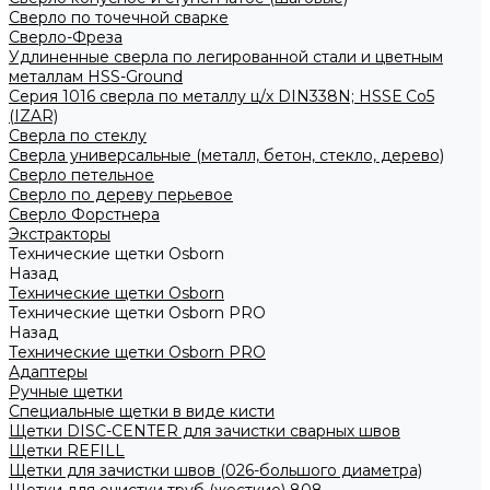
Сверло по точечной сварке
Сверло-Фреза
Удлиненные сверла по легированной стали и цветным
металлам HSS-Ground
Серия 1016 сверла по металлу ц/х DIN338N; HSSЕ Со5
(IZAR)
Сверла по стеклу
Сверла универсальные (металл, бетон, стекло, дерево)
Сверло петельное
Сверло по дереву перьевое
Сверло Форстнера
Экстракторы
Технические щетки Osborn
Назад
Технические щетки Osborn
Технические щетки Osborn PRO
Назад
Технические щетки Osborn PRO
Адаптеры
Ручные щетки
Специальные щетки в виде кисти
Щетки DISC-CENTER для зачистки сварных швов
Щетки REFILL
Щетки для зачистки швов (026-большого диаметра)