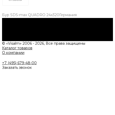
Бур SDS-max QUADRO 24x320Германия
Нужна консультация?
Подробно расскажем о наших услугах, видах работ и
типовых проектах, рассчитаем стоимость и подготовим
индивидуальное предложение!
Задать вопрос
© «Visalm» 2006 - 2026, Все права защищены
Каталог товаров
О компании
+7 (495) 679-48-00
Заказать звонок