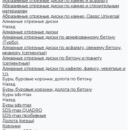
Абразивные отрезные диски по камню и асфальту
Абразивные отрезные диски по камню и строительным
материалам
Абразивные отрезные диски по камню, Classic Universal
Алмазные отрезные диски
Назад
Алмазные отрезные диски
Алмазные отрезные диски по армированному бетону
(Турбо).
Алмазные отрезные диски по асфальту, свежему бетону,
мрамору (сегментые)
Алмазные отрезные диски по бетону и граниту
(сегментные)
Алмазные отрезные диски по кафелю, фаянсу, черепице и
т.п.
Буры, буровые коронки, долота по бетону
Назад
Буры, буровые коронки, долота по бетону
Буры sds-max
Назад
Буры sds-max
SDS-max QUADRO
SDS-max пробивные
Долота (резцы)
Коронки