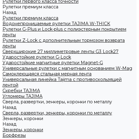
Рулетки первого класса точности
Рулетки премиум класса
Назад
Рулетки премиум класса
Водонепроницаемые рулетки TAJIMA W-THICK
Рулетки G-Plus и Lock-plus с полиэстерным покрытием
ленты
Рулетки Z-Lock с дополнительным тормозом возврата
ленты
Сверхширокие 27 миллиметровые ленты G3 Lock27
Ударостойкие рулетки G-Lock
Ударостойкие магнитные рулетки Magnet-G
Универсальные рулетки с магнитным основанием W-Mag
Самоклеющаяся стальная мерная лента
Универсальная линейка Tajima с противоскользящей
лентой
Скребки TAJIMA
Угломеры TAJIMA
Сверла, развертки, зенкеры, коронки по металлу
Назад
Сверла, развертки, зенкеры, коронки по металлу
Зенкеры, коронки
Назад
Зенкеры, коронки
Борфрезы