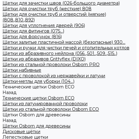
Щетки для зачистки швов (026-большого диаметра)
Щетки для очистки труб (жесткие) 808
Щетки для очистки труб и отверстий (мягкие)
(808.,810.,892)
Щетки для уплотнения дверей (906)
Щетки для фитингов (075...)
Щетки для форсунок (816)
Щетки залитые пластичной массой (безопасные) 930...
Щетки и ручки для чистки печей и отопительных котлов
Щетки из абразивного нейлона (056..,501..,509..,515..)
Щетки из абразивов Grittyflex (DIXO)
Щетки из стальной проволоки Osborn PRO
Щетки набивные
Щетки с проволокой из нержавейки и латуни
Щетки-метлы для уборки (104...)
Технические щетки Osborn ЕСО
Назад
Технические щетки Osborn ЕСО
Щетки из латунированной проволоки
Щетки из стальной проволоки Osborn ECO
Щетки Osborn для древесины
Назад
Щетки Osborn для древесины
Дисковые щётки
Лепестковые щетки