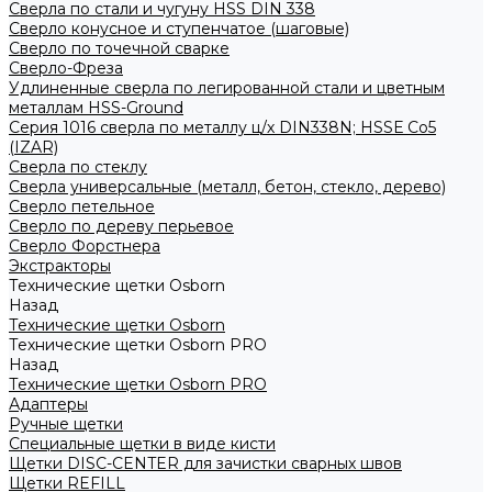
Сверла по стали и чугуну HSS DIN 338
Сверло конусное и ступенчатое (шаговые)
Сверло по точечной сварке
Сверло-Фреза
Удлиненные сверла по легированной стали и цветным
металлам HSS-Ground
Серия 1016 сверла по металлу ц/х DIN338N; HSSЕ Со5
(IZAR)
Сверла по стеклу
Сверла универсальные (металл, бетон, стекло, дерево)
Сверло петельное
Сверло по дереву перьевое
Сверло Форстнера
Экстракторы
Технические щетки Osborn
Назад
Технические щетки Osborn
Технические щетки Osborn PRO
Назад
Технические щетки Osborn PRO
Адаптеры
Ручные щетки
Специальные щетки в виде кисти
Щетки DISC-CENTER для зачистки сварных швов
Щетки REFILL