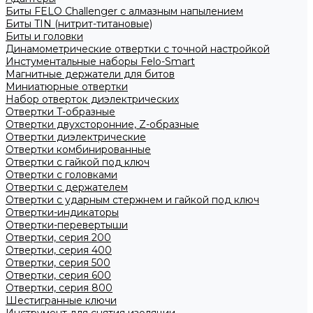
Биты FELO Challenger с алмазным напылением
Биты TIN (нитрит-титановые)
Биты и головки
Динамометрические отвертки с точной настройкой
Инстументальные наборы Felo-Smart
Магнитные держатели для битов
Миниатюрные отвертки
Набор отверток диэлектрических
Отвертки T-образные
Отвертки двухсторонние, Z-образные
Отвертки диэлектрические
Отвертки комбинированные
Отвертки с гайкой под ключ
Отвертки с головками
Отвертки с держателем
Отвертки с ударным стержнем и гайкой под ключ
Отвертки-индикаторы
Отвертки-перевертыши
Отвертки, серия 200
Отвертки, серия 400
Отвертки, серия 500
Отвертки, серия 600
Отвертки, серия 800
Шестигранные ключи