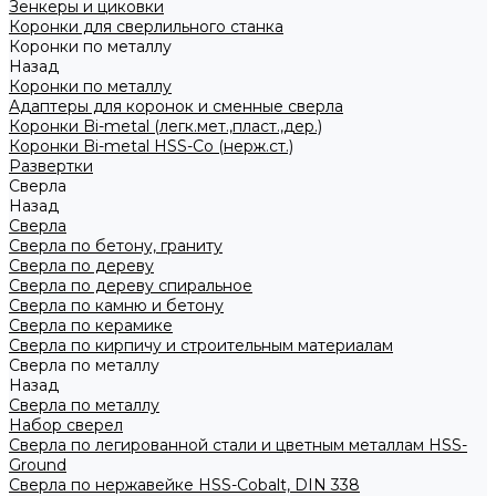
Зенкеры и циковки
Коронки для сверлильного станка
Коронки по металлу
Назад
Коронки по металлу
Адаптеры для коронок и сменные сверла
Коронки Bi-metal (легк.мет.,пласт.,дер.)
Коронки Bi-metal HSS-Co (нерж.ст.)
Развертки
Сверла
Назад
Сверла
Сверла по бетону, граниту
Сверла по дереву
Сверла по дереву спиральное
Сверла по камню и бетону
Сверла по керамике
Сверла по кирпичу и строительным материалам
Сверла по металлу
Назад
Сверла по металлу
Набор сверел
Сверла по легированной стали и цветным металлам HSS-
Ground
Сверла по нержавейке HSS-Cobalt, DIN 338