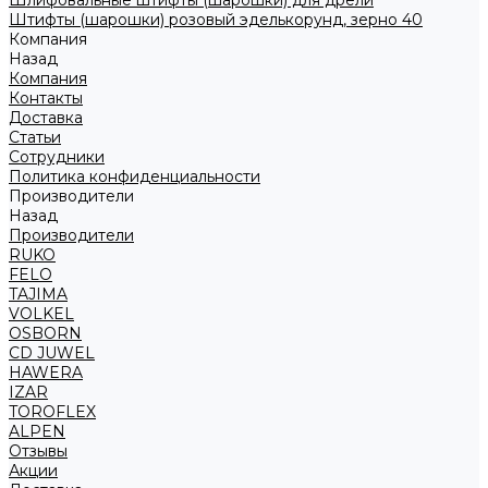
Шлифовальные штифты (шарошки) для дрели
Штифты (шарошки) розовый эделькорунд, зерно 40
Компания
Назад
Компания
Контакты
Доставка
Статьи
Сотрудники
Политика конфиденциальности
Производители
Назад
Производители
RUKO
FELO
TAJIMA
VOLKEL
OSBORN
CD JUWEL
HAWERA
IZAR
TOROFLEX
ALPEN
Отзывы
Акции