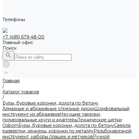
Телефоны
+7 (495) 679-48-00
Главный офис
Поиск
Главная
/
Каталог товаров
/
Буры, буровые коронки, долота по бетону
Алмазные и абразивные отрезные диски
Шлифовальный
инструмент из абразивов
Несущие тарелки,
полировальные круги и адаптеры
Технические щетки
Osborn
Буры, буровые коронки, долота по бетону
Сверла,
развертки, зенкеры, коронки по металлу
Резьбонарезной
инструмент, наборы плашек и метчиков
Ручной