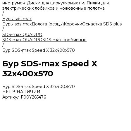
инструмент
Диски для циркулярных пил
Пилки для
электрических лобзиков и ножовочные полотна
/
Буры sds-max
Буры sds-max
Долота (резцы)
Коронки
Оснастка SDS-plus
/
SDS-max QUADRO
SDS-max QUADRO
SDS-max пробивные
/
Бур SDS-max Speed X 32x400x570
Бур SDS-max Speed X
32x400x570
Бур SDS-max Speed X 32x400x570
НЕТ В НАЛИЧИИ
Артикул
F00Y265476