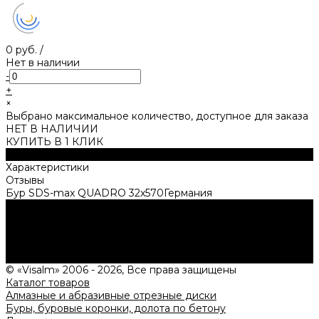
0 руб.
/
Нет в наличии
-
+
×
Выбрано максимальное количество, доступное для заказа
НЕТ В НАЛИЧИИ
КУПИТЬ В 1 КЛИК
Описание
Характеристики
Отзывы
Бур SDS-max QUADRO 32x570Германия
Нужна консультация?
Подробно расскажем о наших услугах, видах работ и
типовых проектах, рассчитаем стоимость и подготовим
индивидуальное предложение!
Задать вопрос
© «Visalm» 2006 - 2026, Все права защищены
Каталог товаров
Алмазные и абразивные отрезные диски
Буры, буровые коронки, долота по бетону