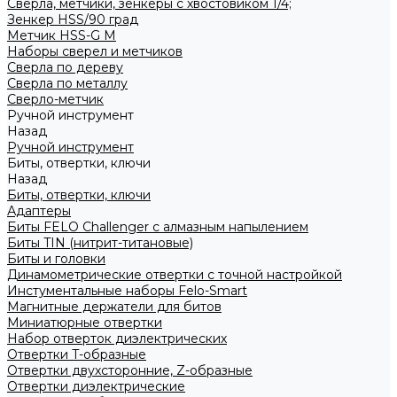
Сверла, метчики, зенкеры с хвостовиком 1/4;
Зенкер HSS/90 град
Метчик HSS-G М
Наборы сверел и метчиков
Сверла по дереву
Сверла по металлу
Сверло-метчик
Ручной инструмент
Назад
Ручной инструмент
Биты, отвертки, ключи
Назад
Биты, отвертки, ключи
Адаптеры
Биты FELO Challenger с алмазным напылением
Биты TIN (нитрит-титановые)
Биты и головки
Динамометрические отвертки с точной настройкой
Инстументальные наборы Felo-Smart
Магнитные держатели для битов
Миниатюрные отвертки
Набор отверток диэлектрических
Отвертки T-образные
Отвертки двухсторонние, Z-образные
Отвертки диэлектрические