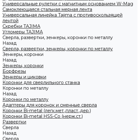
Универсальные рулетки с магнитным основанием W-Mag
Самоклеющаяся стальная мерная лента
Универсальная линейка Tajima с противоскользящей
лентой
Скребки TAJIMA
Угломеры TAJIMA
Сверла, развертки, зенкеры, коронки по металлу
Назад
Сверла, развертки, зенкеры, коронки по металлу
Зенкеры, коронки
Назад
Зенкеры, коронки
Борфрезы
Зенкеры и циковки
Коронки для сверлильного станка
Коронки по металлу
Назад
Коронки по металлу
Адаптеры для коронок и сменные сверла
Коронки Bi-metal (легк.мет.,пласт.,дер.)
Коронки Bi-metal HSS-Co (нерж.ст.)
Развертки
Сверла
Назад
Сверла