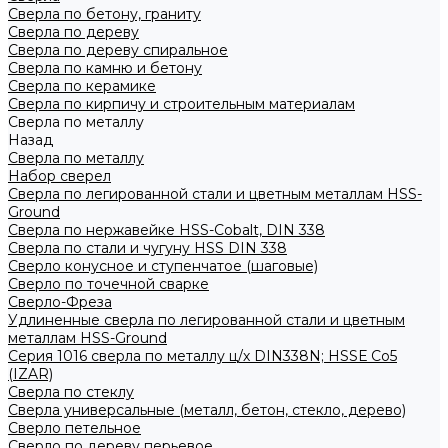
Сверла по бетону, граниту
Сверла по дереву
Сверла по дереву спиральное
Сверла по камню и бетону
Сверла по керамике
Сверла по кирпичу и строительным материалам
Сверла по металлу
Назад
Сверла по металлу
Набор сверел
Сверла по легированной стали и цветным металлам HSS-
Ground
Сверла по нержавейке HSS-Cobalt, DIN 338
Сверла по стали и чугуну HSS DIN 338
Сверло конусное и ступенчатое (шаговые)
Сверло по точечной сварке
Сверло-Фреза
Удлиненные сверла по легированной стали и цветным
металлам HSS-Ground
Серия 1016 сверла по металлу ц/х DIN338N; HSSЕ Со5
(IZAR)
Сверла по стеклу
Сверла универсальные (металл, бетон, стекло, дерево)
Сверло петельное
Сверло по дереву перьевое