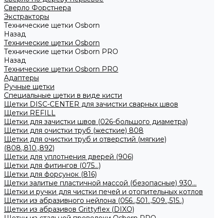
Сверло Форстнера
Экстракторы
Технические щетки Osborn
Назад
Технические щетки Osborn
Технические щетки Osborn PRO
Назад
Технические щетки Osborn PRO
Адаптеры
Ручные щетки
Специальные щетки в виде кисти
Щетки DISC-CENTER для зачистки сварных швов
Щетки REFILL
Щетки для зачистки швов (026-большого диаметра)
Щетки для очистки труб (жесткие) 808
Щетки для очистки труб и отверстий (мягкие)
(808.,810.,892)
Щетки для уплотнения дверей (906)
Щетки для фитингов (075...)
Щетки для форсунок (816)
Щетки залитые пластичной массой (безопасные) 930...
Щетки и ручки для чистки печей и отопительных котлов
Щетки из абразивного нейлона (056..,501..,509..,515..)
Щетки из абразивов Grittyflex (DIXO)