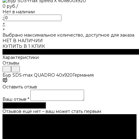
0 руб.
/
Нет в наличии
-
+
×
Выбрано максимальное количество, доступное для заказа
НЕТ В НАЛИЧИИ
КУПИТЬ В 1 КЛИК
Описание
Характеристики
Отзывы
Бур SDS-max QUADRO 40x920Германия
Оставить отзыв
Ваш отзыв
*
Опубликовать отзыв
Отзывов ещё нет – ваш может стать первым
Нужна консультация?
Подробно расскажем о наших услугах, видах работ и
типовых проектах, рассчитаем стоимость и подготовим
индивидуальное предложение!