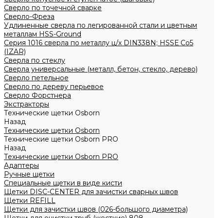
Сверло по точечной сварке
Сверло-Фреза
Удлиненные сверла по легированной стали и цветным
металлам HSS-Ground
Серия 1016 сверла по металлу ц/х DIN338N; HSSЕ Со5
(IZAR)
Сверла по стеклу
Сверла универсальные (металл, бетон, стекло, дерево)
Сверло петельное
Сверло по дереву перьевое
Сверло Форстнера
Экстракторы
Технические щетки Osborn
Назад
Технические щетки Osborn
Технические щетки Osborn PRO
Назад
Технические щетки Osborn PRO
Адаптеры
Ручные щетки
Специальные щетки в виде кисти
Щетки DISC-CENTER для зачистки сварных швов
Щетки REFILL
Щетки для зачистки швов (026-большого диаметра)