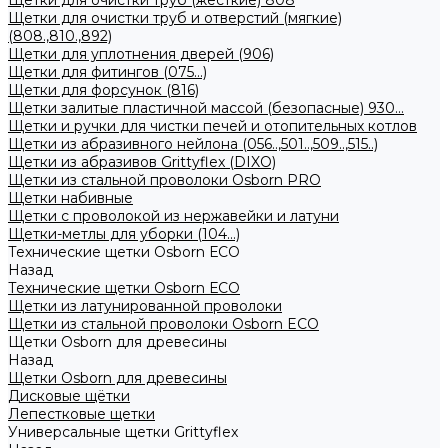
Щетки для очистки труб (жесткие) 808
Щетки для очистки труб и отверстий (мягкие)
(808.,810.,892)
Щетки для уплотнения дверей (906)
Щетки для фитингов (075...)
Щетки для форсунок (816)
Щетки залитые пластичной массой (безопасные) 930...
Щетки и ручки для чистки печей и отопительных котлов
Щетки из абразивного нейлона (056..,501..,509..,515..)
Щетки из абразивов Grittyflex (DIXO)
Щетки из стальной проволоки Osborn PRO
Щетки набивные
Щетки с проволокой из нержавейки и латуни
Щетки-метлы для уборки (104...)
Технические щетки Osborn ЕСО
Назад
Технические щетки Osborn ЕСО
Щетки из латунированной проволоки
Щетки из стальной проволоки Osborn ECO
Щетки Osborn для древесины
Назад
Щетки Osborn для древесины
Дисковые щётки
Лепестковые щетки
Универсальные щетки Grittyflex