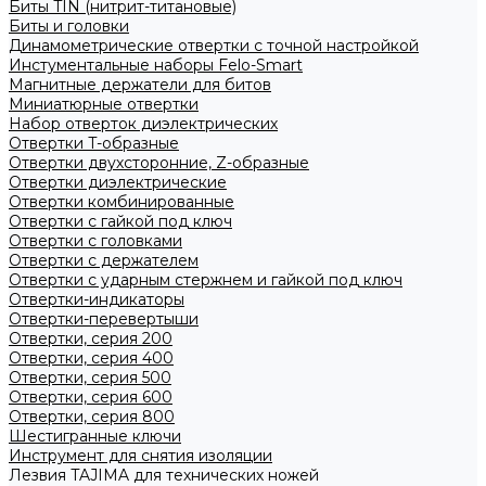
Биты TIN (нитрит-титановые)
Биты и головки
Динамометрические отвертки с точной настройкой
Инстументальные наборы Felo-Smart
Магнитные держатели для битов
Миниатюрные отвертки
Набор отверток диэлектрических
Отвертки T-образные
Отвертки двухсторонние, Z-образные
Отвертки диэлектрические
Отвертки комбинированные
Отвертки с гайкой под ключ
Отвертки с головками
Отвертки с держателем
Отвертки с ударным стержнем и гайкой под ключ
Отвертки-индикаторы
Отвертки-перевертыши
Отвертки, серия 200
Отвертки, серия 400
Отвертки, серия 500
Отвертки, серия 600
Отвертки, серия 800
Шестигранные ключи
Инструмент для снятия изоляции
Лезвия TAJIMA для технических ножей