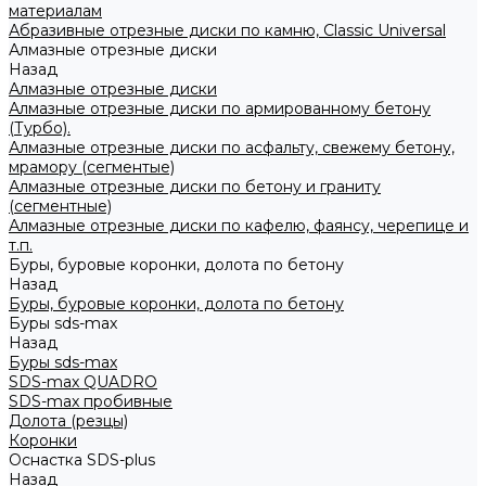
материалам
Абразивные отрезные диски по камню, Classic Universal
Алмазные отрезные диски
Назад
Алмазные отрезные диски
Алмазные отрезные диски по армированному бетону
(Турбо).
Алмазные отрезные диски по асфальту, свежему бетону,
мрамору (сегментые)
Алмазные отрезные диски по бетону и граниту
(сегментные)
Алмазные отрезные диски по кафелю, фаянсу, черепице и
т.п.
Буры, буровые коронки, долота по бетону
Назад
Буры, буровые коронки, долота по бетону
Буры sds-max
Назад
Буры sds-max
SDS-max QUADRO
SDS-max пробивные
Долота (резцы)
Коронки
Оснастка SDS-plus
Назад