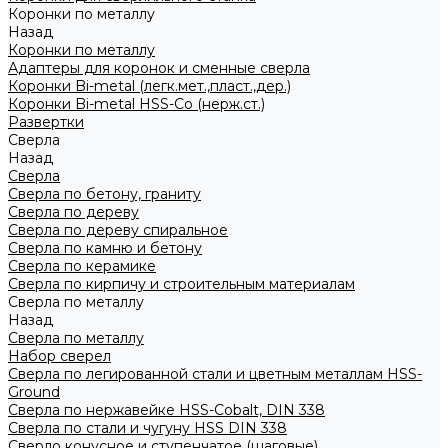
Коронки по металлу
Назад
Коронки по металлу
Адаптеры для коронок и сменные сверла
Коронки Bi-metal (легк.мет.,пласт.,дер.)
Коронки Bi-metal HSS-Co (нерж.ст.)
Развертки
Сверла
Назад
Сверла
Сверла по бетону, граниту
Сверла по дереву
Сверла по дереву спиральное
Сверла по камню и бетону
Сверла по керамике
Сверла по кирпичу и строительным материалам
Сверла по металлу
Назад
Сверла по металлу
Набор сверел
Сверла по легированной стали и цветным металлам HSS-
Ground
Сверла по нержавейке HSS-Cobalt, DIN 338
Сверла по стали и чугуну HSS DIN 338
Сверло конусное и ступенчатое (шаговые)