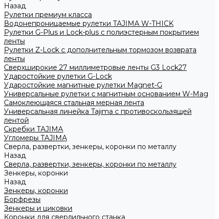
Назад
Рулетки премиум класса
Водонепроницаемые рулетки TAJIMA W-THICK
Рулетки G-Plus и Lock-plus с полиэстерным покрытием
ленты
Рулетки Z-Lock с дополнительным тормозом возврата
ленты
Сверхширокие 27 миллиметровые ленты G3 Lock27
Ударостойкие рулетки G-Lock
Ударостойкие магнитные рулетки Magnet-G
Универсальные рулетки с магнитным основанием W-Mag
Самоклеющаяся стальная мерная лента
Универсальная линейка Tajima с противоскользящей
лентой
Скребки TAJIMA
Угломеры TAJIMA
Сверла, развертки, зенкеры, коронки по металлу
Назад
Сверла, развертки, зенкеры, коронки по металлу
Зенкеры, коронки
Назад
Зенкеры, коронки
Борфрезы
Зенкеры и циковки
Коронки для сверлильного станка