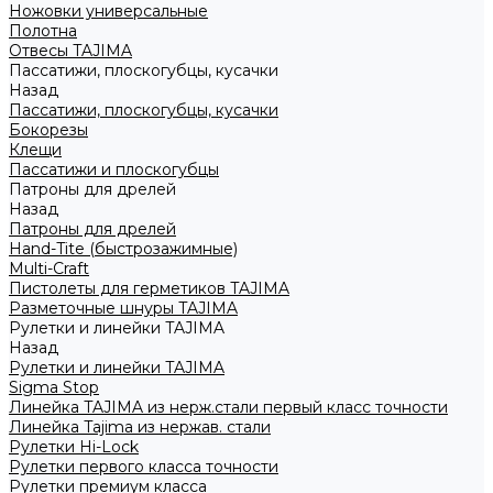
Ножовки универсальные
Полотна
Отвесы TAJIMA
Пассатижи, плоскогубцы, кусачки
Назад
Пассатижи, плоскогубцы, кусачки
Бокорезы
Клещи
Пассатижи и плоскогубцы
Патроны для дрелей
Назад
Патроны для дрелей
Hand-Tite (быстрозажимные)
Multi-Craft
Пистолеты для герметиков TAJIMA
Разметочные шнуры TAJIMA
Рулетки и линейки TAJIMA
Назад
Рулетки и линейки TAJIMA
Sigma Stop
Линейка TAJIMA из нерж.стали первый класс точности
Линейка Tajima из нержав. стали
Рулетки Hi-Lock
Рулетки первого класса точности
Рулетки премиум класса